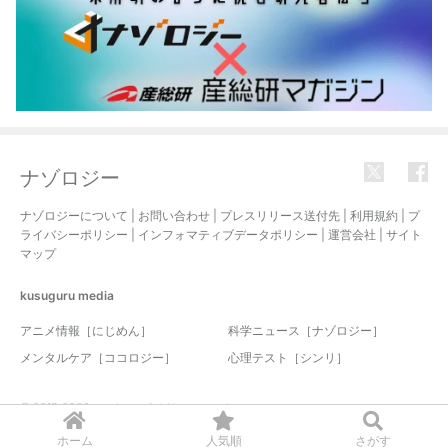
ナゾロジー
ナゾロジーについて
|
お問い合わせ
|
プレスリリース送付先
|
利用規約
|
プ
ライバシーポリシー
|
インフォマティブデータポリシー
|
運営会社
|
サイト
マップ
kusuguru
media
アニメ情報［にじめん］
科学ニュース［ナゾロジー］
メンタルケア［ココロジー］
心理テスト［シンリ］
© 2017-2026 nazology. all rights reserved.
ホーム
人気順
さがす