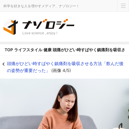
科学を好きな人を増やすメディア、ナゾロジー！
Love science , enjoy !
TOP
ライフスタイル
健康
頭痛がひどい時すばやく鎮痛剤を吸収さ
体の傾きを間違えると、胃不全麻痺と同じレベルにまで消化吸収が遅くなる -
頭痛がひどい時すばやく鎮痛剤を吸収させる方法「飲んだ後
の姿勢が重要だった」
(画像 4/5)