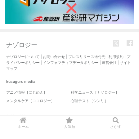
ナゾロジー
ナゾロジーについて
|
お問い合わせ
|
プレスリリース送付先
|
利用規約
|
プ
ライバシーポリシー
|
インフォマティブデータポリシー
|
運営会社
|
サイト
マップ
kusuguru
media
アニメ情報［にじめん］
科学ニュース［ナゾロジー］
メンタルケア［ココロジー］
心理テスト［シンリ］
© 2017-2026 nazology. all rights reserved.
ホーム
人気順
さがす