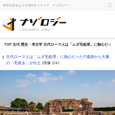
科学を好きな人を増やすメディア、ナゾロジー！
Love science , enjoy !
TOP
古代
歴史・考古学
古代ローマ人は「ムダ毛処理」に熱心だった
ロクセター・ローマン・シティの遺跡 - ナゾロジー
古代ローマ人は「ムダ毛処理」に熱心だった!?遺跡から大量
の「毛抜き」が出土
(画像 2/4)