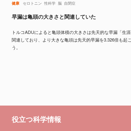
健康
セロトニン
性科学
脳
自閉症
早漏は亀頭の大きさと関連していた
トルコADUによると亀頭体積の大きさは先天的な早漏「生涯の
関連しており、より大きな亀頭は先天的早漏を3.326倍も起
う。
役立つ科学情報