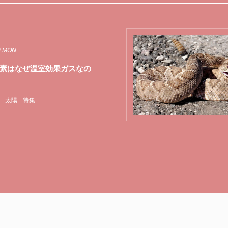
9 MON
素はなぜ温室効果ガスなの
太陽
特集