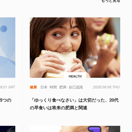
もっと見る
HEALTH
08.01 SAT
健康
日本
時間
肥満
自己認識
2026.08.06 THU
5つの
「ゆっくり食べなさい」は大切だった、20代
の早食いは将来の肥満と関連