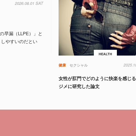
2026.08.01 SAT
早漏（LLPE）」と
こしやすいのだとい
HEALTH
健康
セクシャル
2025.1
女性が肛門でどのように快楽を感じ
ジメに研究した論文