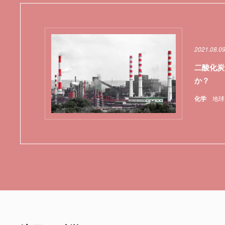
2021.08.0
二酸化炭
か？
化学
地球