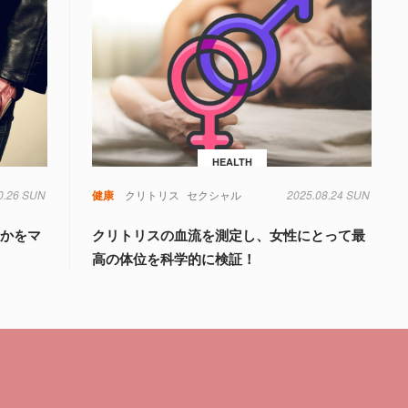
HEALTH
0.26 SUN
健康
クリトリス
セクシャル
2025.08.24 SUN
るかをマ
クリトリスの血流を測定し、女性にとって最
高の体位を科学的に検証！