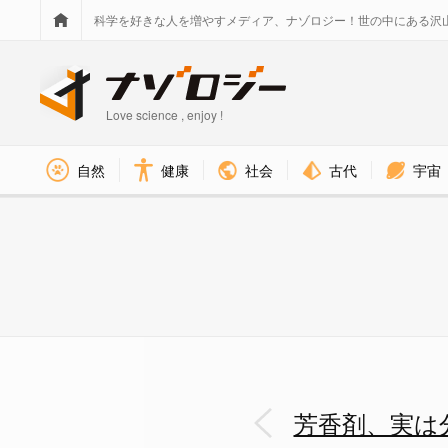
科学を好きな人を増やすメディア、ナゾロジー！世の中にある沢
Love science , enjoy !
社会
古代
宇宙
自然
健康
芳香剤、実は分類上「空気汚染」
芳香剤、実は