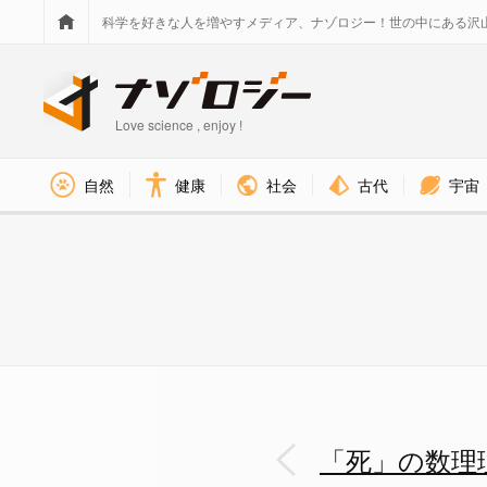
科学を好きな人を増やすメディア、ナゾロジー！世の中にある沢
Love science , enjoy !
社会
古代
宇宙
自然
健康
「死」の数理理論が越えたらも
「死」の数理