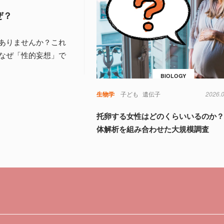
ぜ？
ありませんか？これ
なぜ「性的妄想」で
BIOLOGY
生物学
子ども
遺伝子
2026.
托卵する女性はどのくらいいるのか？
体解析を組み合わせた大規模調査