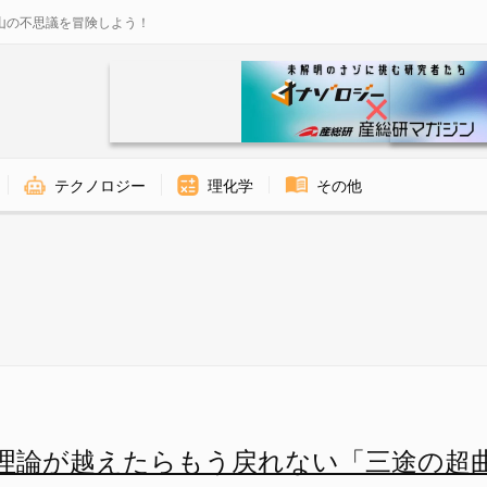
山の不思議を冒険しよう！
テクノロジー
理化学
その他
う戻れない「三途の超曲面」を発
理論が越えたらもう戻れない「三途の超