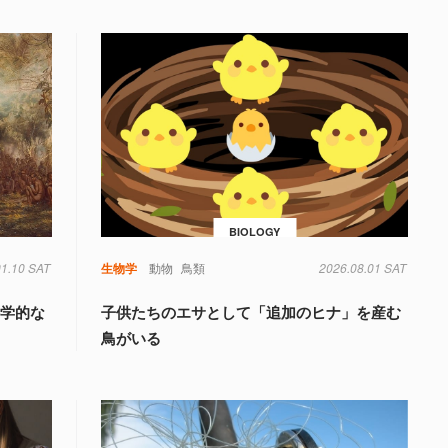
BIOLOGY
01.10 SAT
生物学
動物
鳥類
2026.08.01 SAT
科学的な
子供たちのエサとして「追加のヒナ」を産む
鳥がいる