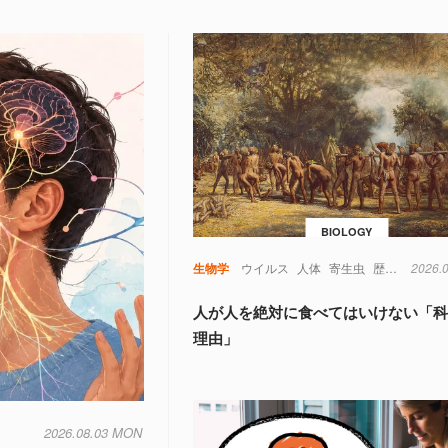
BIOLOGY
生物学
ウイルス
人体
寄生虫
歴史
考古学
2026.
人が人を絶対に食べてはいけない「
理由」
2026.08.03 MON