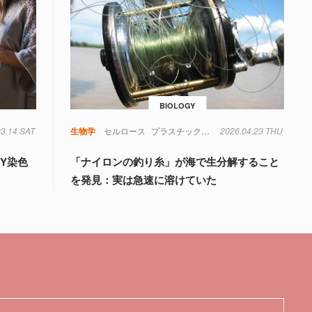
BIOLOGY
03.14 SAT
生物学
セルロース
プラスチック
微生物
2026.04.23 THU
海洋生物
生物学
Y染色
「ナイロンの釣り糸」が海で生分解すること
を発見：実は急速に溶けていた