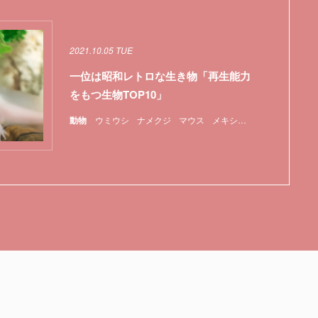
2021.10.05 TUE
一位は昭和レトロな生き物「再生能力
をもつ生物TOP10」
動物
ウミウシ
ナメクジ
マウス
メキシコ
ランキング
哺