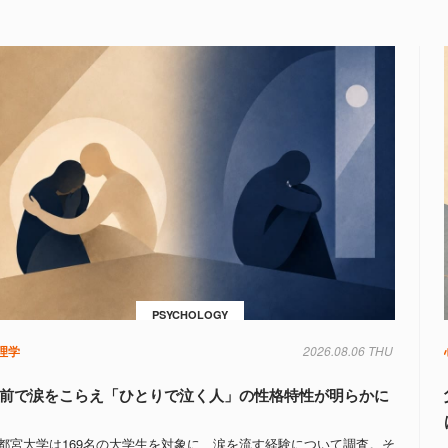
PSYCHOLOGY
理学
2026.08.06 THU
前で涙をこらえ「ひとりで泣く人」の性格特性が明らかに
都宮大学は169名の大学生を対象に、涙を流す経験について調査。そ