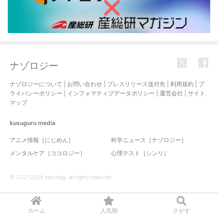
ナゾロジー
ナゾロジーについて
|
お問い合わせ
|
プレスリリース送付先
|
利用規約
|
プ
ライバシーポリシー
|
インフォマティブデータポリシー
|
運営会社
|
サイト
マップ
kusuguru
media
アニメ情報［にじめん］
科学ニュース［ナゾロジー］
メンタルケア［ココロジー］
心理テスト［シンリ］
© 2017-2026 nazology. all rights reserved.
ホーム
人気順
さがす