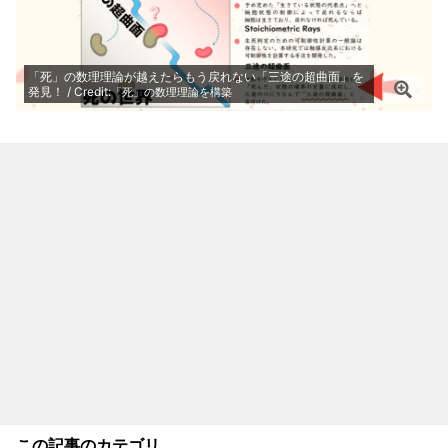
「死」の数理理論が越えたらもう戻れない「三途の超曲面」を
発見！ / Credit:
「死」の数理理論を構築
この記事のカテゴリ