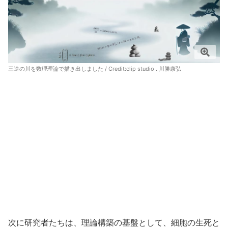
三途の川を数理理論で描き出しました / Credit:clip studio . 川勝康弘
次に研究者たちは、理論構築の基盤として、細胞の生死と