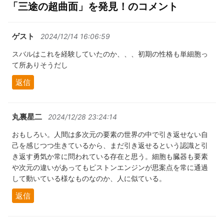
「三途の超曲面」を発見！のコメント
ゲスト
2024/12/14 16:06:59
スバルはこれを経験していたのか、、、初期の性格も単細胞っ
て所ありそうだし
返信
丸裏星二
2024/12/28 23:24:14
おもしろい。人間は多次元の要素の世界の中で引き返せない自
己を感じつつ生きているから、まだ引き返せるという認識と引
き返す勇気か常に問われている存在と思う。細胞も臓器も要素
や次元の違いがあってもピストンエンジンが思案点を常に通過
して動いている様なものなのか、人に似ている。
返信