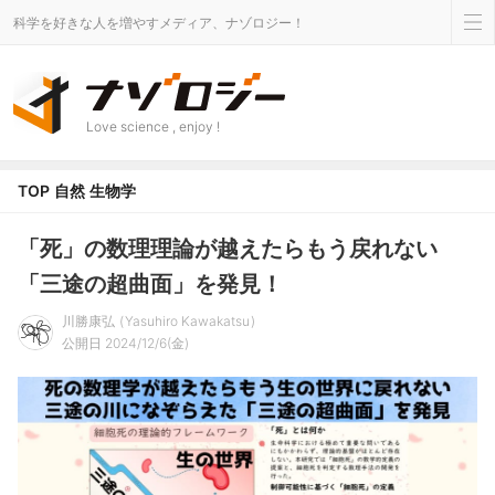
科学を好きな人を増やすメディア、ナゾロジー！
Love science , enjoy !
TOP
自然
生物学
「死」の数理理論が越えたらもう戻れない
「三途の超曲面」を発見！
川勝康弘
Yasuhiro Kawakatsu
公開日 2024/12/6(金)