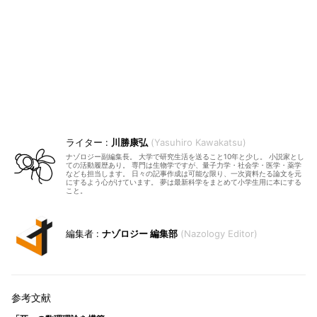
川勝康弘
Yasuhiro Kawakatsu
ナゾロジー副編集長。 大学で研究生活を送ること10年と少し。 小説家とし
ての活動履歴あり。 専門は生物学ですが、量子力学・社会学・医学・薬学
なども担当します。 日々の記事作成は可能な限り、一次資料たる論文を元
にするよう心がけています。 夢は最新科学をまとめて小学生用に本にする
こと。
ナゾロジー 編集部
Nazology Editor