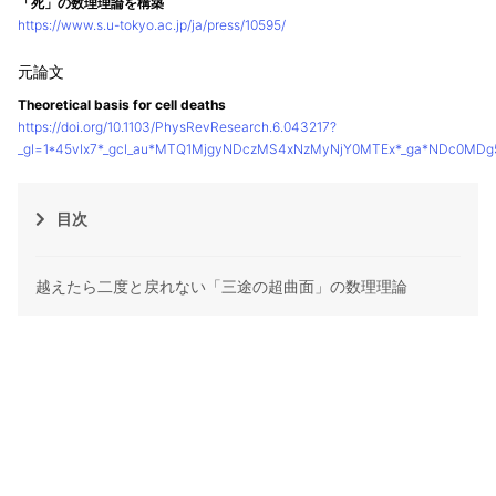
「死」の数理理論を構築
https://www.s.u-tokyo.ac.jp/ja/press/10595/
Theoretical basis for cell deaths
https://doi.org/10.1103/PhysRevResearch.6.043217?
_gl=1*45vlx7*_gcl_au*MTQ1MjgyNDczMS4xNzMyNjY0MTEx*_ga*NDc0M
目次
越えたら二度と戻れない「三途の超曲面」の数理理論