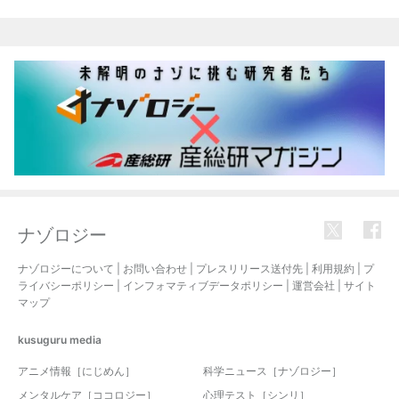
ナゾロジー
ナゾロジーについて
|
お問い合わせ
|
プレスリリース送付先
|
利用規約
|
プ
ライバシーポリシー
|
インフォマティブデータポリシー
|
運営会社
|
サイト
マップ
kusuguru
media
アニメ情報［にじめん］
科学ニュース［ナゾロジー］
メンタルケア［ココロジー］
心理テスト［シンリ］