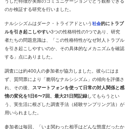
うした特徴が実際のコミュニケーションでどう観察できる
のか検証する研究を行いました。
ナルシシズムはダーク・トライアドという
的にトラブ
社会
ルを引き起こしやすい
3つの性格特性の1つであり、研究
者たちの問題意識は、「この性格特性がなぜ対人トラブル
を引き起こしやすいのか、その具体的なメカニズムを確認
する」点にありました。
調査には約400人の参加者が協力しました。彼らにはま
ず、質問票により「脆弱なナルシシズム」の傾向を評価さ
れ、その後、
スマートフォンを使って日常の対人関係と感
情の変化を1日6〜7回、最大21日間記録
してもらうとい
う、実生活に根ざした調査手法（経験サンプリング法）が
用いられました。
参加者は毎回、「いま関わった相手はどんな態度だったか