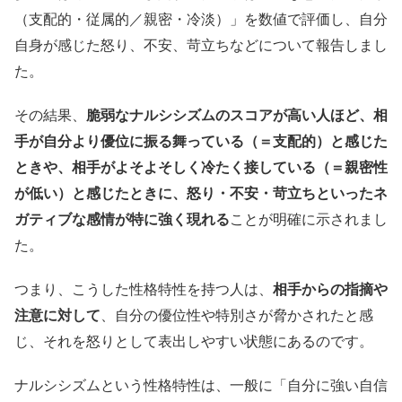
（支配的・従属的／親密・冷淡）」を数値で評価し、自分
自身が感じた怒り、不安、苛立ちなどについて報告しまし
た。
その結果、
脆弱なナルシシズムのスコアが高い人ほど、相
手が自分より優位に振る舞っている（＝支配的）と感じた
ときや、相手がよそよそしく冷たく接している（＝親密性
が低い）と感じたときに、怒り・不安・苛立ちといったネ
ガティブな感情が特に強く現れる
ことが明確に示されまし
た。
つまり、こうした性格特性を持つ人は、
相手からの指摘や
注意に対して
、自分の優位性や特別さが脅かされたと感
じ、それを怒りとして表出しやすい状態にあるのです。
ナルシシズムという性格特性は、一般に「自分に強い自信