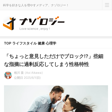
科学を好きな人を増やすメディア、ナゾロジー！
Love science , enjoy !
TOP
ライフスタイル
健康
心理学
「ちょっと意見しただけでブロック!?」些細
な指摘に過剰反応してしまう性格特性
相川 葵
Aoi Aikawa
公開日 2025/6/1(日)