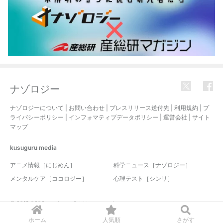
ナゾロジー
ナゾロジーについて
|
お問い合わせ
|
プレスリリース送付先
|
利用規約
|
プ
ライバシーポリシー
|
インフォマティブデータポリシー
|
運営会社
|
サイト
マップ
kusuguru
media
アニメ情報［にじめん］
科学ニュース［ナゾロジー］
メンタルケア［ココロジー］
心理テスト［シンリ］
© 2017-2026 nazology. all rights reserved.
ホーム
人気順
さがす