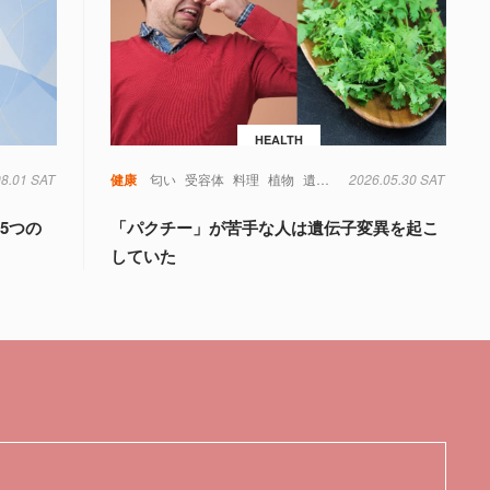
HEALTH
08.01 SAT
健康
匂い
受容体
料理
植物
遺伝子
2026.05.30 SAT
食べ物
5つの
「パクチー」が苦手な人は遺伝子変異を起こ
していた