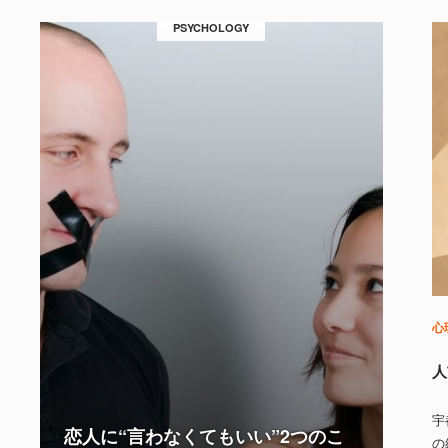
PSYCHOLOGY
心
人
宇
恋人に“言わなくてもいい”2つのこ
の