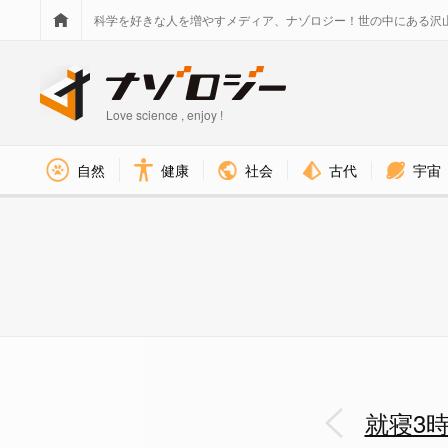
科学を好きな人を増やすメディア、ナゾロジー！世の中にある沢
Love science , enjoy !
社会
古代
宇宙
自然
健康
就寝3時間前に食事をやめると、”
就寝3