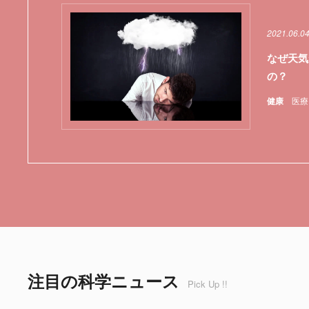
2021.06.04
なぜ天気
の？
健康
医療
注目の科学ニュース
Pick Up !!