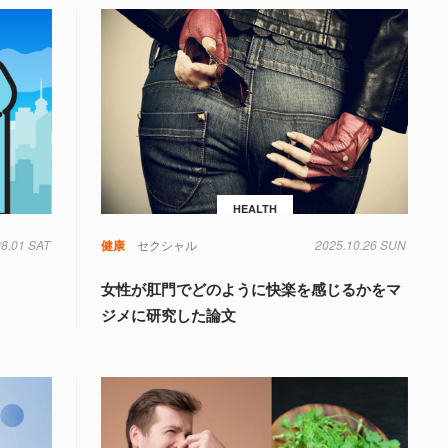
HEALTH
08.01 SAT
健康
セクシャル
2025.10.26 SUN
女性が肛門でどのように快楽を感じるかをマ
ジメに研究した論文