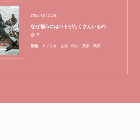
2020.12.12 SAT
なぜ都市にはハトがたくさんいるの
か？
動物
アメリカ
交尾
特集
農業
鳥類