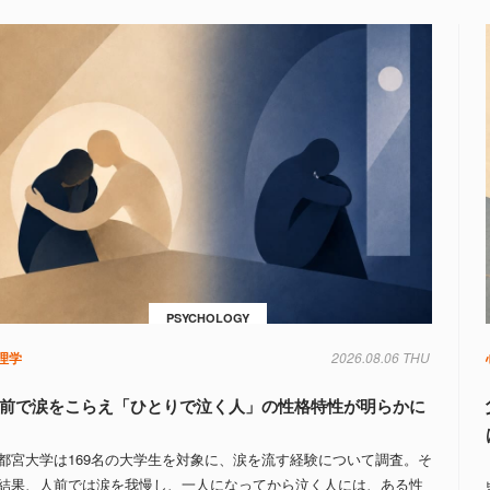
PSYCHOLOGY
理学
2026.08.06 THU
前で涙をこらえ「ひとりで泣く人」の性格特性が明らかに
都宮大学は169名の大学生を対象に、涙を流す経験について調査。そ
結果、人前では涙を我慢し、一人になってから泣く人には、ある性