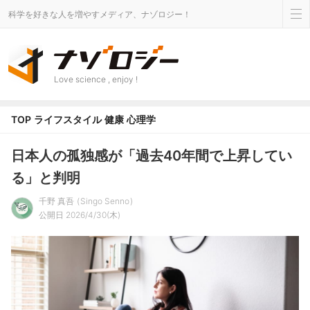
科学を好きな人を増やすメディア、ナゾロジー！
Love science , enjoy !
TOP
ライフスタイル
健康
心理学
日本人の孤独感が「過去40年間で上昇してい
る」と判明
千野 真吾
Singo Senno
公開日 2026/4/30(木)