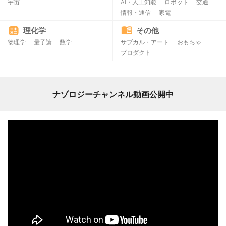
宇宙
AI・人工知能
ロボット
交通
情報・通信
家電
理化学
その他
物理学
量子論
数学
サブカル・アート
おもちゃ
プロダクト
ナゾロジーチャンネル動画公開中