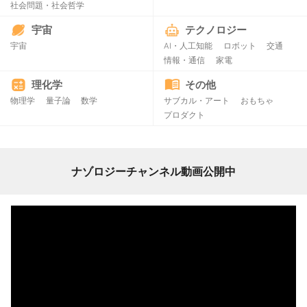
社会問題・社会哲学
宇宙
テクノロジー
宇宙
AI・人工知能
ロボット
交通
情報・通信
家電
理化学
その他
物理学
量子論
数学
サブカル・アート
おもちゃ
プロダクト
ナゾロジーチャンネル動画公開中