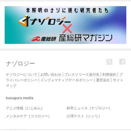
ナゾロジー
ナゾロジーについて
|
お問い合わせ
|
プレスリリース送付先
|
利用規約
|
プ
ライバシーポリシー
|
インフォマティブデータポリシー
|
運営会社
|
サイト
マップ
kusuguru
media
アニメ情報［にじめん］
科学ニュース［ナゾロジー］
メンタルケア［ココロジー］
心理テスト［シンリ］
© 2017-2026 nazology. all rights reserved.