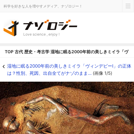
科学を好きな人を増やすメディア、ナゾロジー！
Love science , enjoy !
TOP
古代
歴史・考古学
湿地に眠る2000年前の美しきミイラ「ヴ
湿地に眠る2000年前の美しきミイラ「ヴィンデビーI」の正体は？性別、死因、
湿地に眠る2000年前の美しきミイラ「ヴィンデビーI」の正体
は？性別、死因、出自全てがナゾのまま…
(画像 1/5)