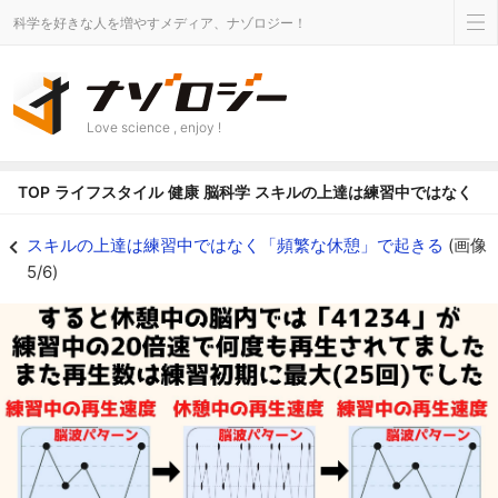
科学を好きな人を増やすメディア、ナゾロジー！
Love science , enjoy !
TOP
ライフスタイル
健康
脳科学
スキルの上達は練習中ではなく「
休憩中の脳内では練習内容が超高速でリピート再生されている。この超高速リ
スキルの上達は練習中ではなく「頻繁な休憩」で起きる
(画像
5/6)