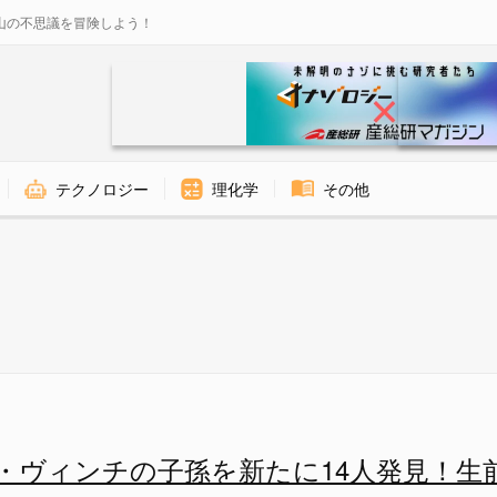
山の不思議を冒険しよう！
テクノロジー
理化学
その他
ィウス的人体図』 - ナゾロジ
・ヴィンチの子孫を新たに14人発見！生