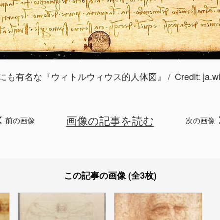
にも有名な『ウィトルウィウス的人体図』
Credit:
ja.w
画像の記事を読む
前の画像
次の画像
この記事の画像 (全3枚)