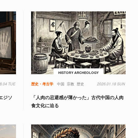
HISTORY ARCHEOLOGY
8.04 TUE
歴史・考古学
中国
宗教
歴史
2026.01.18 SUN
エジソ
「人肉の忌避感が薄かった」古代中国の人肉
食文化に迫る