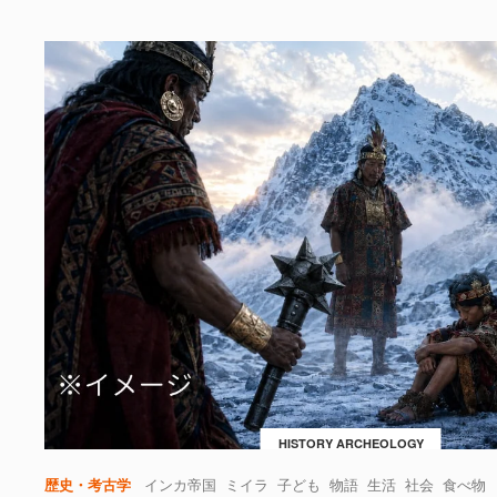
HISTORY ARCHEOLOGY
歴史・考古学
インカ帝国
ミイラ
子ども
物語
生活
社会
食べ物