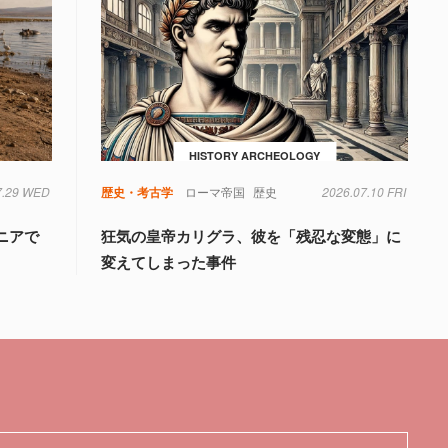
HISTORY ARCHEOLOGY
7.29 WED
歴史・考古学
ローマ帝国
歴史
2026.07.10 FRI
ニアで
狂気の皇帝カリグラ、彼を「残忍な変態」に
変えてしまった事件