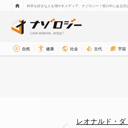
科学を好きな人を増やすメディア、ナゾロジー！世の中にある沢
Love science , enjoy !
社会
古代
宇宙
自然
健康
あまりにも有名な『ウィトルウ
レオナルド・ダ