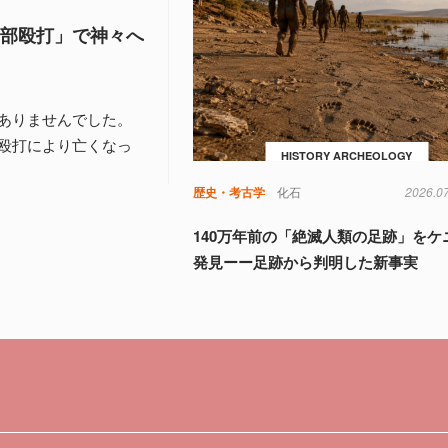
頭部殴打」で神々へ
ありませんでした。
殴打により亡くなっ
HISTORY ARCHEOLOGY
歴史・考古学
化石
2026.0
140万年前の「絶滅人類の足跡」をケ
発見ーー足跡から判明した新事実