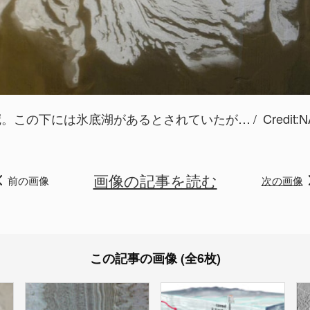
冠。この下には氷底湖があるとされていたが…
Credit:
N
画像の記事を読む
前の画像
次の画像
この記事の画像 (全6枚)