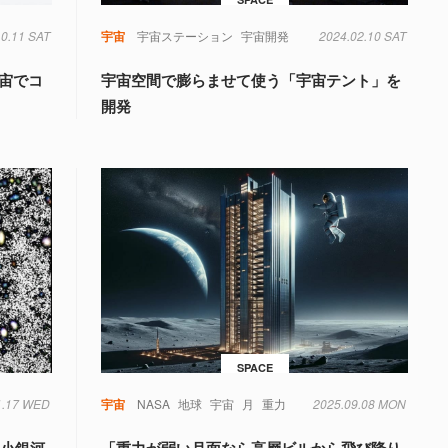
10.11 SAT
重力
宇宙
宇宙ステーション
宇宙開発
2024.02.10 SAT
宇宙でコ
宇宙空間で膨らませて使う「宇宙テント」を
開発
SPACE
1.17 WED
宇宙
NASA
地球
宇宙
月
重力
2025.09.08 MON
矮小銀河
「重力が弱い月面なら高層ビルから飛び降り