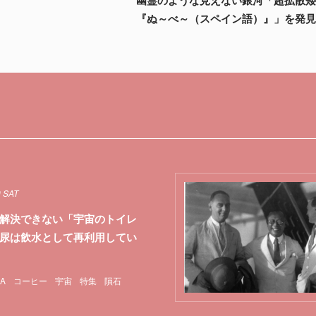
『ぬ～べ～（スペイン語）』」を発
0 SAT
解決できない「宇宙のトイレ
尿は飲水として再利用してい
A
コーヒー
宇宙
特集
隕石