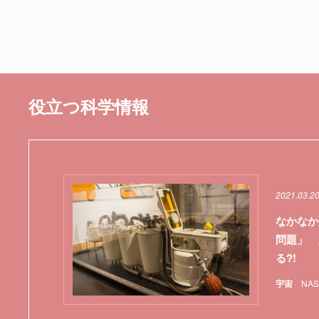
役立つ科学情報
2021.03.2
なかなか
問題」 
る?!
宇宙
NAS