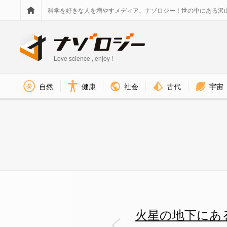
科学を好きな人を増やすメディア、ナゾロジー！世の中にある沢
Love science , enjoy !
社会
古代
宇宙
自然
健康
火星南極の氷冠。この下には氷
火星の地下にあ