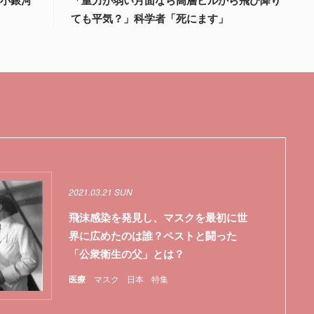
見
ても平気？」科学者「死にます」
2021.03.21 SUN
飛沫感染を発見し、マスクを最初に世
界に広めたのは誰？ペストと闘った
「公衆衛生の父」とは？
医療
マスク
日本
特集