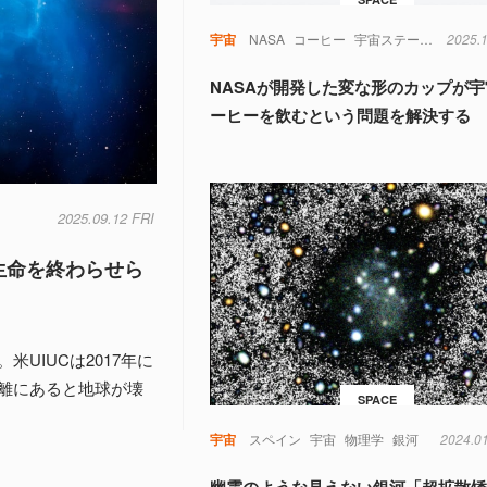
宇宙
NASA
コーヒー
宇宙ステーション
2025.
水
NASAが開発した変な形のカップが
ーヒーを飲むという問題を解決する
2025.09.12 FRI
生命を終わらせら
UIUCは2017年に
離にあると地球が壊
SPACE
宇宙
スペイン
宇宙
物理学
銀河
2024.0
幽霊のような見えない銀河「超拡散