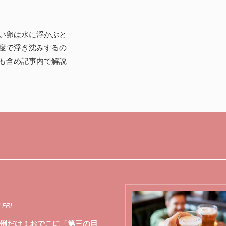
い卵は水に浮かぶと
度で浮き沈みするの
も含め記事内で解説
 FRI
例だけ！おでこに「第三の目