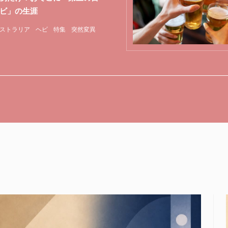
ビ」の生涯
ストラリア
ヘビ
特集
突然変異