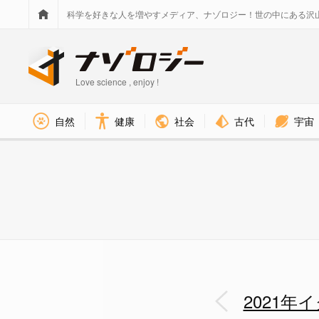
科学を好きな人を増やすメディア、ナゾロジー！世の中にある沢
Love science , enjoy !
社会
古代
宇宙
自然
健康
輸送賞：サイを空輸するには逆
2021