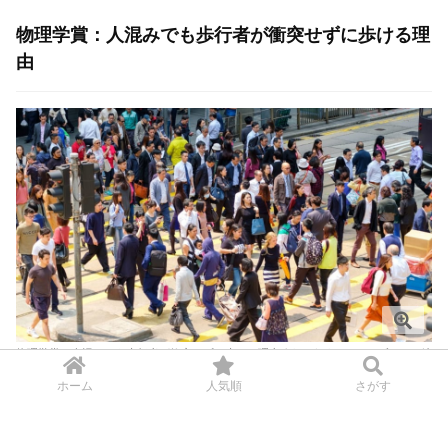
物理学賞：人混みでも歩行者が衝突せずに歩ける理
由
物理学賞：人混みでも歩行者が衝突せずに歩ける理由 / Credit:Canva . ナゾロジー編
集部
ホーム
人気順
さがす
個々は知能を持たないアリや粘菌の細胞が、集団として観
察するとまるで知性ある何かに操作されているように、合