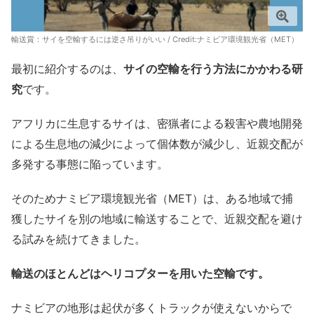
輸送賞：サイを空輸するには逆さ吊りがいい / Credit:ナミビア環境観光省（MET）
最初に紹介するのは、
サイの空輸を行う方法にかかわる研
究
です。
アフリカに生息するサイは、密猟者による殺害や農地開発
による生息地の減少によって個体数が減少し、近親交配が
多発する事態に陥っています。
そのためナミビア環境観光省（MET）は、ある地域で捕
獲したサイを別の地域に輸送することで、近親交配を避け
る試みを続けてきました。
輸送のほとんどはヘリコプターを用いた空輸です。
ナミビアの地形は起伏が多くトラックが使えないからで