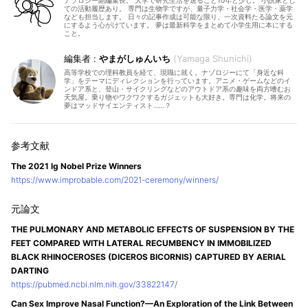
ナゾロジー副編集長。 大学で研究生活を送ること10年と少し。 小説家とし
ての活動履歴あり。 専門は生物学ですが、量子力学・社会学・医学・薬学
なども担当します。 日々の記事作成は可能な限り、一次資料たる論文を元
にするよう心がけています。 夢は最新科学をまとめて小学生用に本にする
こと。
やまがしゅんいち
Yamaga Shunichi
高等学校での理科教員を経て、現職に就く。ナゾロジーにて「身近な科
学」をテーマにディレクションを行っています。アニメ・ゲームなどのイ
ンドア系と、登山・サイクリングなどのアウトドア系の趣味を両方嗜むお
天気屋。乗り物やワクワクするガジェットも大好き。専門は化学。将来の
夢はマッドサイエンティスト……？
The 2021 Ig Nobel Prize Winners
https://www.improbable.com/2021-ceremony/winners/
THE PULMONARY AND METABOLIC EFFECTS OF SUSPENSION BY THE
FEET COMPARED WITH LATERAL RECUMBENCY IN IMMOBILIZED
BLACK RHINOCEROSES (DICEROS BICORNIS) CAPTURED BY AERIAL
DARTING
https://pubmed.ncbi.nlm.nih.gov/33822147/
Can Sex Improve Nasal Function?—An Exploration of the Link Between