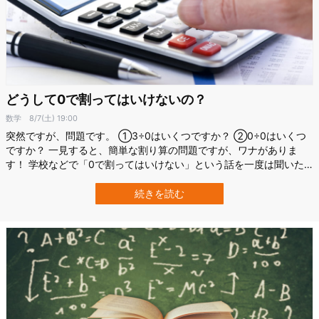
どうして0で割ってはいけないの？
数学
8/7(土) 19:00
突然ですが、問題です。 ①3÷0はいくつですか？ ②0÷0はいくつ
ですか？ 一見すると、簡単な割り算の問題ですが、ワナがありま
す！ 学校などで「0で割ってはいけない」という話を一度は聞いた
ことがありませんか？ Windows10に内蔵されている電卓に「3÷0」
を入力すると「0で割ることはできません」と表示され、「0÷0」を
続きを読む
入力すると「結果が定義されていません」と表示されます。 今回
は、この不思議な…