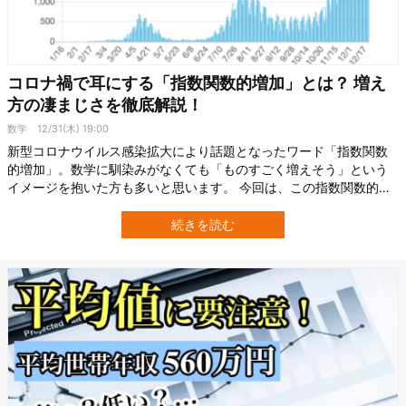
コロナ禍で耳にする「指数関数的増加」とは？ 増え
方の凄まじさを徹底解説！
数学
12/31(木) 19:00
新型コロナウイルス感染拡大により話題となったワード「指数関数
的増加」。数学に馴染みがなくても「ものすごく増えそう」という
イメージを抱いた方も多いと思います。 今回は、この指数関数的増
加の凄まじさを解説します。 まず、あの豊臣秀吉に仕えたといわれ
る「曽呂利新左衛門（そろりしんざえもん）の逸話」を紹介し、そ
続きを読む
の後、実際にグラフや数式を見ながら、指数関数的増加を紐解いて
いきましょう。 果たして、「指数関数…