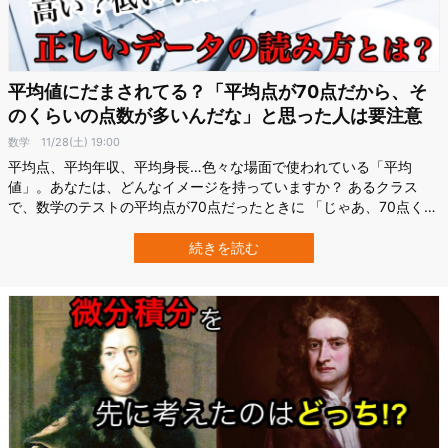
平均値にだまされてる？「平均点が70点だから、そ
のくらいの点数が多いんだな」と思った人は要注意
数学
11/28(土) 19:00
平均点、平均年収、平均身長…色々な場面で使われている「平均
値」。あなたは、どんなイメージを持っていますか？ あるクラス
で、数学のテストの平均点が70点だったときに 「じゃあ、70点くら
いの人が一番多いんだ」 「クラスの真ん中の順位の人の点数が70点
くらいってことか」 と感じてしまう人、要注意かもしれません！ 実
続きを読む
は、平均値を考えるときに、気を付けなければならない場合がある
のです。今回は、その例を2つ…