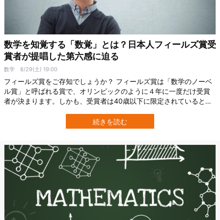
数学を知覚する「数覚」とは？日本人フィールズ賞受
賞者が提唱した第六感に迫る
数学
8/29(土) 19:00
フィールズ賞をご存知でしょうか？ フィールズ賞は「数学のノーベ
ル賞」と呼ばれる賞で、オリンピックのように４年に一度だけ受賞
者が決まります。しかも、受賞者は40歳以下に限定されているとい
う、超狭き関門！ そんな世界トップの天才しか受賞できないフィー
ルズ賞。 日本人初の受賞者は小平邦彦でした。彼の数学の捉え方は
続きを読む
とてもユニーク。「数覚」という感覚を使い、数学の世界を見てい
たのです。 数学を知覚する第六感…