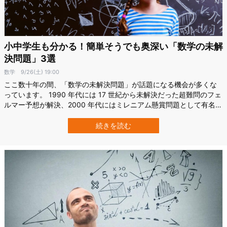
小中学生も分かる！簡単そうでも奥深い「数学の未解
決問題」3選
数学
9/26(土) 19:00
ここ数十年の間、「数学の未解決問題」が話題になる機会が多くな
っています。 1990 年代には 17 世紀から未解決だった超難問のフェ
ルマー予想が解決、2000 年代にはミレニアム懸賞問題として有名な
ポアンカレ予想が解決、そして最近では ABC 予想解決の ニュースが
世間を賑わせました。 しかし、まだまだ「数学の謎は全て解け
続きを読む
た！」なんてことはなく、未解決問題は多数残されています。中に…