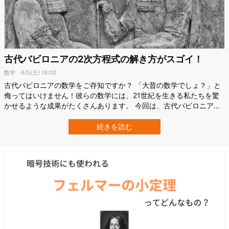
古代バビロニアの2次方程式の解き方がスゴイ！
数学
6/5(土) 19:00
古代バビロニアの数学をご存知ですか？ 「大昔の数学でしょ？」と
侮ってはいけません！彼らの数学には、21世紀を生きる私たちを驚
かせるような成果がたくさんあります。 今回は、古代バビロニアの
「2次方程式の解き方」を紹介します。 現代人の私たちは、文字式を
駆使しながら解いていますが、古代バビロニアの人たちは、一体ど
続きを読む
んな風に解いていたのでしょうか？ 古代バビロニアの2次方程式の問
題 depositphot…