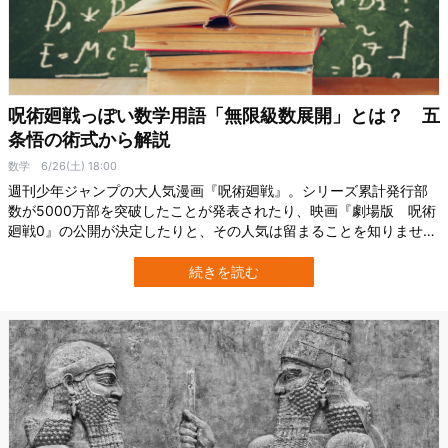
呪術廻戦っぽい数学用語「無限級数展開」とは？ 五
条悟の術式から解説
数学
6/26(土) 18:00
週刊少年ジャンプの大人気漫画『呪術廻戦』。シリーズ累計発行部
数が5000万部を突破したことが発表されたり、映画『劇場版 呪術
廻戦0』の公開が決定したりと、その人気は留まることを知りませ
ん。 そんな社会現象となっている大人気漫画が、数学ファンの中で
話題になっているのをご存知ですか？ 今回は、『呪術廻戦』と関連
続きを読む
のある数学トピックを紹介します！ ※本記事は『呪術廻戦』のネタ
バレを一部含んでいます。 大人…