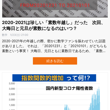
2020-2021は珍しい「素数年越し」だった 次回、
大晦日と元旦が素数になるのはいつ？
数学
1/23(土) 21:00
2020-2021年の年越しの際、密かに数学ファンを賑わせていた話題
がありました。 それは、「20201231」と「20210101」がどちらも
素数という事実！ 大晦日、元日ともに素数日であるため、「素数年
越しだ！」と話題になり、数学好きにとっては記念すべき二日間と
なりました。 この「素数年越し」どうやら珍しいと言われています
続きを読む
が、実際のところどうなのでしょうか？ そして、次回の素数年越し
がいつにな…