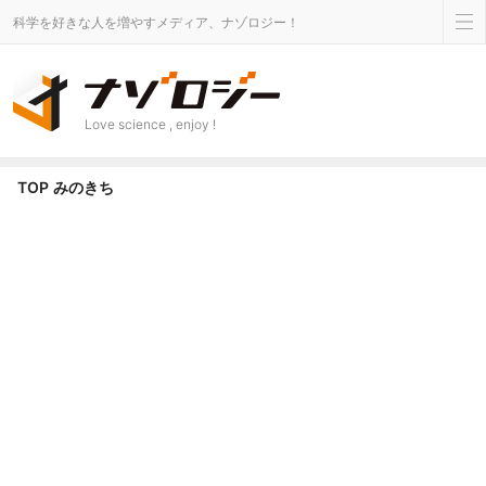
科学を好きな人を増やすメディア、ナゾロジー！
Love science , enjoy !
TOP
みのきち