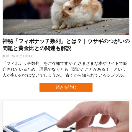
神秘「フィボナッチ数列」とは？｜ウサギのつがいの
問題と黄金比との関連も解説
数学
9/11(土) 18:00
「フィボナッチ数列」をご存知ですか？ さまざまな本やサイトで紹
介されているため、理系でなくとも「聞いたことがある！」という
人が多いのではないでしょうか。 古くから知られているシンプルな
数列で、面白い性質をたくさん持っています。今回は、そんな「フ
ィボナッチ数列」について紹介していきます。 うさぎのつがいの問
続きを読む
題 credit:Unsplash1202年の著作『計算の書』には、「ウサギのつが
いの問題」と…