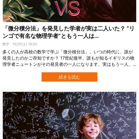
「微分積分法」を発見した学者が実は二人いた？ “リ
ンゴで有名な物理学者”ともう一人は…
数学
10/31(土) 19:00
多くの人が高校の数学で学ぶ「微分積分法」。いつの時代に、誰が
発見したのかご存知ですか？ 17世紀後半、誰もが知るイギリスの物
理学者ニュートンがその発見者の一人になります。実はもう一人、
哲学者としても有名なドイツのライプニッツも微分積分法の発見者
です。 同時代に別々の場所で、微分積分法を発見した二人。運命の
続きを読む
いたずらなのか、二人は不思議なほど対照的な生涯を送ります。そ
して、晩年には「どちらが先に微分積…