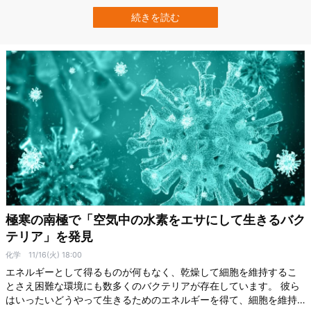
前も漢字では「一角」であり、とにかく「角」のイメージが強いイ
ッカクですが、実はあの「角」は角ではないことをご存知でしょう
続きを読む
か？ 本記事では、イッカクの生態や特徴的な額の「角」について詳
しく解説していきます！ イッカクの生…
極寒の南極で「空気中の水素をエサにして生きるバク
テリア」を発見
化学
11/16(火) 18:00
エネルギーとして得るものが何もなく、乾燥して細胞を維持するこ
とさえ困難な環境にも数多くのバクテリアが存在しています。 彼ら
はいったいどうやって生きるためのエネルギーを得て、細胞を維持