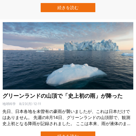
上する、というのです。 ではこの主張に対する科学的な根拠はある
のでしょうか？ 運動生理学の専門家たちは、「氷風呂がスポーツの
続きを読む
パフォーマンスを向上させるのか？」という疑問に答えています。
※氷風呂で健康を著しく害する…
グリーンランドの山頂で「史上初の雨」が降った
地球科学
8/23(月) 12:11
先日、日本各地を未曽有の豪雨が襲いましたが、これは日本だけで
はありません。 先週の8月14日、グリーンランドの山頂部で、観測
史上初となる降雨が記録されました。 ここは本来、雨が液体のまま
降るには寒すぎる場所ですが、アメリカ国立雪氷データセンター
（NSIDC）によると、数時間にわたり約70億トンの雨が降り続いた