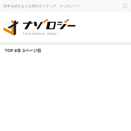
科学を好きな人を増やすメディア、ナゾロジー！
Love science , enjoy !
氷 タグのニュース - Page 3 of 4 - ナゾロジー
TOP
#氷
3ページ目