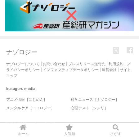
ナゾロジー
ナゾロジーについて
|
お問い合わせ
|
プレスリリース送付先
|
利用規約
|
プ
ライバシーポリシー
|
インフォマティブデータポリシー
|
運営会社
|
サイト
マップ
kusuguru
media
アニメ情報［にじめん］
科学ニュース［ナゾロジー］
メンタルケア［ココロジー］
心理テスト［シンリ］
© 2017-2026 nazology. all rights reserved.
ホーム
人気順
さがす