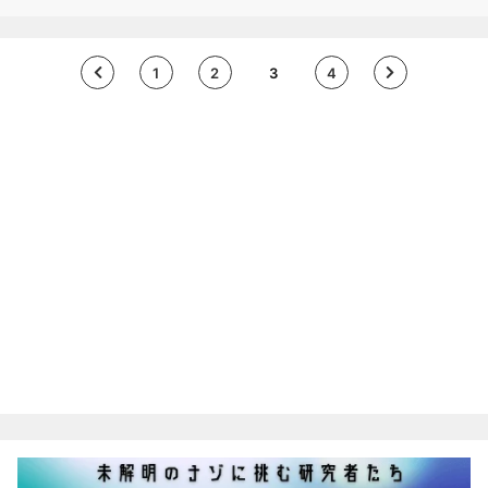
す。 本来は柔軟性が…
1
2
3
4