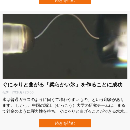
続きを読む
とのこと。 温暖化の影響がついにグリーンランドの氷床に及び始め
ています。 1日の氷の融解量…
ぐにゃりと曲がる「柔らかい氷」を作ることに成功
化学
7/12(月) 20:00
氷は普通ガラスのように固くて壊れやすいもの、という印象があり
ます。 しかし、中国の浙江（せっこう）大学の研究チームは、まる
で針金のように弾力性を持ち、ぐにゃりと曲げることができる水氷
の作り方を報告しています。 研究の詳細は、7月9日付で科学雑誌
『Science』に掲載されていて、またこの中国チームの研究概要を説
続きを読む
明するダートマス大学の論文も同号の『Science』に掲載されていま