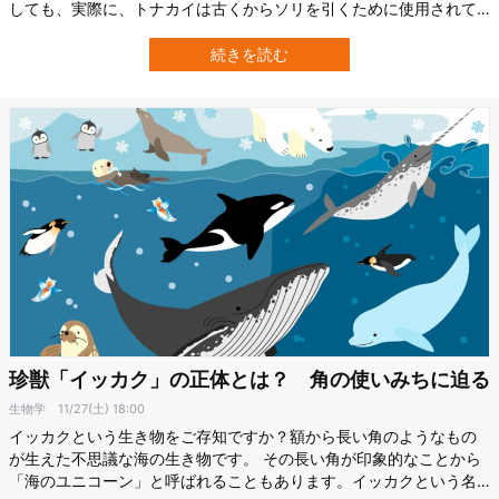
しても、実際に、トナカイは古くからソリを引くために使用されて
きました。 では、なぜトナカイがソリを引く動物として抜擢された
のでしょうか？ ここでは、その5つの理由をトナカイの生態に寄せ
続きを読む
て紹介します。 ソリを引くのに適した5つの理由 Credit:
jp.depositphot…
珍獣「イッカク」の正体とは？ 角の使いみちに迫る
生物学
11/27(土) 18:00
イッカクという生き物をご存知ですか？額から長い角のようなもの
が生えた不思議な海の生き物です。 その長い角が印象的なことから
「海のユニコーン」と呼ばれることもあります。イッカクという名