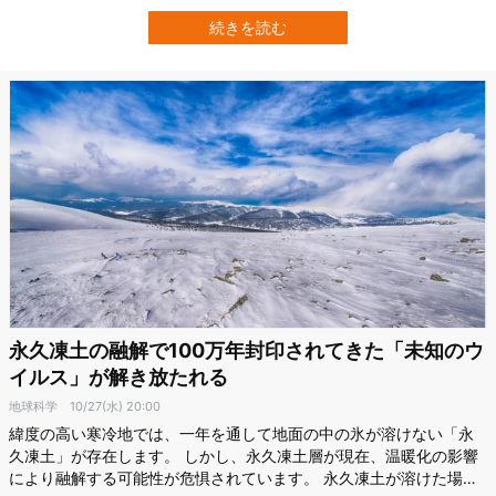
しているのでしょうか？ 南アフリカのプレトリア大学（UP）の研究
チームは、東南極の凍土に潜む451種類のバクテリアを調査し、その
続きを読む
ほとんどが空気中の水素を燃料とし、副産物として水を生成してい
ることを明らかにしました。 ま…
永久凍土の融解で100万年封印されてきた「未知のウ
イルス」が解き放たれる
地球科学
10/27(水) 20:00
緯度の高い寒冷地では、一年を通して地面の中の氷が溶けない「永
久凍土」が存在します。 しかし、永久凍土層が現在、温暖化の影響
により融解する可能性が危惧されています。 永久凍土が溶けた場