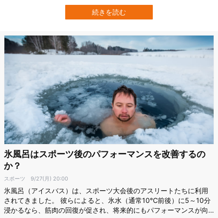
ストレス解消やリラックス効果を得ている人もいるようです。 しか
し、この「氷を噛む」行為には、身体への害はないのでしょうか。
続きを読む
ピッツバーグ大学ヘルスサイエンス（UPHS）の小児歯科医、マシュ
ー・クック（Matthew …
氷風呂はスポーツ後のパフォーマンスを改善するの
か？
スポーツ
9/27(月) 20:00
氷風呂（アイスバス）は、スポーツ大会後のアスリートたちに利用
されてきました。 彼らによると、氷水（通常10℃前後）に5～10分
浸かるなら、筋肉の回復が促され、将来的にもパフォーマンスが向