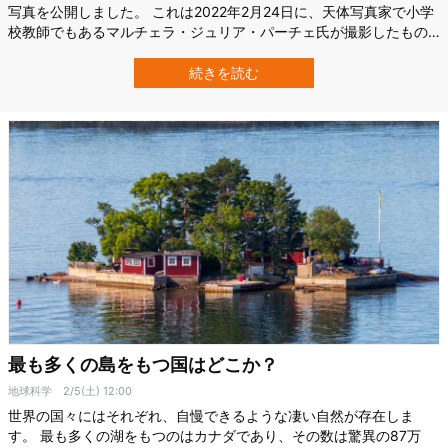
写真を公開しました。 これは2022年2月24日に、天体写真家で小学
校教師でもあるマルチェラ・ジュリア・パーチェ氏が撮影したもの
です。 では、どうして虹は逆さまになったのでしょうか？ ここで
は、逆さまの虹ができるメカニズムを解説します。 逆さまの虹「環
続きを読む
天頂アーク」が撮影される Credit:Marcella Giulia Pace,A…
最も多くの島をもつ国はどこか？
地球科学
2/5(土) 12:00
世界の国々にはそれぞれ、自慢できるような凄い自然が存在しま
す。 最も多くの湖をもつのはカナダであり、その数は驚異の87万