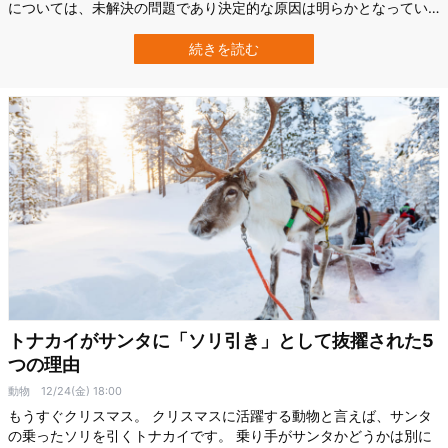
については、未解決の問題であり決定的な原因は明らかとなってい
ません。 しかし、マサチューセッツ大学の新しい研究は、意外なこ
とに小氷期が始まる直前に非常に温暖な時期があり、それが小氷期
続きを読む
を起こすきっかけになっていたと報告しているのです。 矛盾した話
のようにも感じますが、温暖…
トナカイがサンタに「ソリ引き」として抜擢された5
つの理由
動物
12/24(金) 18:00
もうすぐクリスマス。 クリスマスに活躍する動物と言えば、サンタ
の乗ったソリを引くトナカイです。 乗り手がサンタかどうかは別に