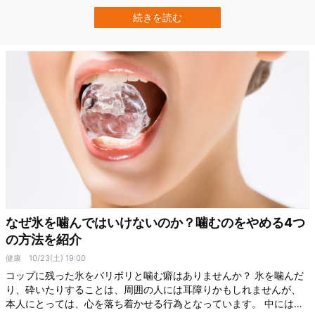
合、メタンの放出などさらに温暖化を悪化させる恐れがあります
が、欧州宇宙機関（ESA）及びNASAの新しい研究は深刻な影響がそ
続きを読む
れだけではないと警告しています。 ESA-NASAの研究は、北極圏で
急速に溶ける永久凍土層から…
なぜ氷を噛んではいけないのか？噛むのをやめる4つ
の方法を紹介
健康
10/23(土) 19:00
コップに残った氷をバリボリと噛む癖はありませんか？ 氷を噛んだ
り、砕いたりすることは、周囲の人には耳障りかもしれませんが、
本人にとっては、心を落ち着かせる行為となっています。 中には、