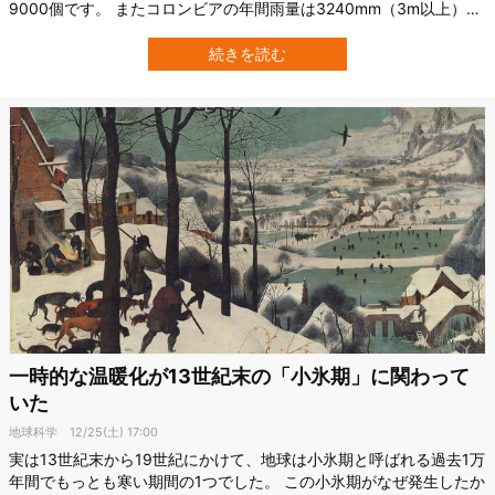
9000個です。 またコロンビアの年間雨量は3240mm（3m以上）と
なっており、日本の倍近い雨が降ることで知られています。 では島
については、どの国が一番多いのでしょうか？ そんな疑問に答える
続きを読む
研究が過去に行われていたようです。 それによれば、第1位の国が持
つ島の数はなんと22万…
一時的な温暖化が13世紀末の「小氷期」に関わって
いた
地球科学
12/25(土) 17:00
実は13世紀末から19世紀にかけて、地球は小氷期と呼ばれる過去1万
年間でもっとも寒い期間の1つでした。 この小氷期がなぜ発生したか