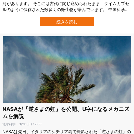
河があります。 そこには古代に閉じ込められたまま、タイムカプセ
ルのように保存された数多くの微生物が潜んでいます。 中国科学院
（CAS）の研究チームはこのほど、チベット高原の氷河サンプルを
調査、968種の微生物を発見したと発表しました。 そして、そのう
続きを読む
ちの98%が未知の新種であると判明したのです。 研究チームは、温
暖化による氷河の溶解で…
NASAが「逆さまの虹」を公開、U字になるメカニズ
ムを解説
地球科学
3/20(日) 12:00
NASAは先日、イタリアのシチリア島で撮影された「逆さまの虹」の