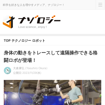
科学を好きな人を増やすメディア、ナゾロジー！
Love science , enjoy !
TOP
テクノロジー
ロボット
身体の動きをトレースして遠隔操作できる格
闘ロボが登場！
大倉康弘
Yasuhiro Okura
公開日 2023/11/29(水)