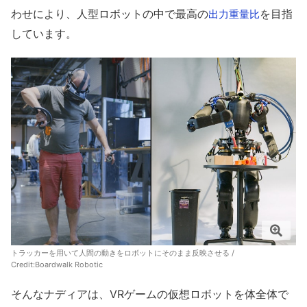
わせにより、人型ロボットの中で最高の
を目指
出力重量比
しています。
トラッカーを用いて人間の動きをロボットにそのまま反映させる /
Credit:
Boardwalk Robotic
そんなナディアは、VRゲームの仮想ロボットを体全体で