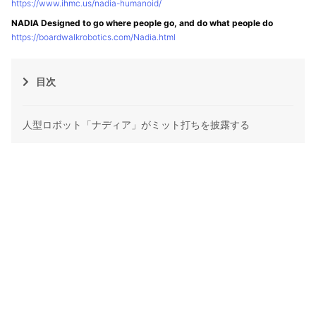
https://www.ihmc.us/nadia-humanoid/
NADIA Designed to go where people go, and do what people do
https://boardwalkrobotics.com/Nadia.html
目次
人型ロボット「ナディア」がミット打ちを披露する