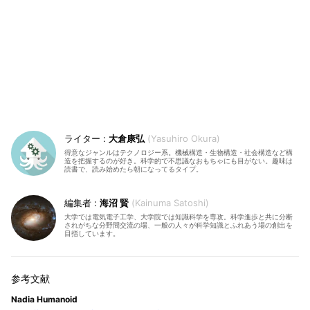
大倉康弘
Yasuhiro Okura
得意なジャンルはテクノロジー系。機械構造・生物構造・社会構造など構
造を把握するのが好き。科学的で不思議なおもちゃにも目がない。趣味は
読書で、読み始めたら朝になってるタイプ。
海沼 賢
Kainuma Satoshi
大学では電気電子工学、大学院では知識科学を専攻。科学進歩と共に分断
されがちな分野間交流の場、一般の人々が科学知識とふれあう場の創出を
目指しています。
Nadia Humanoid