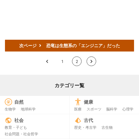
次ページ
恐竜は生態系の「エンジニア」だった
<
1
2
>
カテゴリー覧
自然
健康
生物学
地球科学
医療
スポーツ
脳科学
心理学
社会
古代
教育・子ども
歴史・考古学
古生物
社会問題・社会哲学