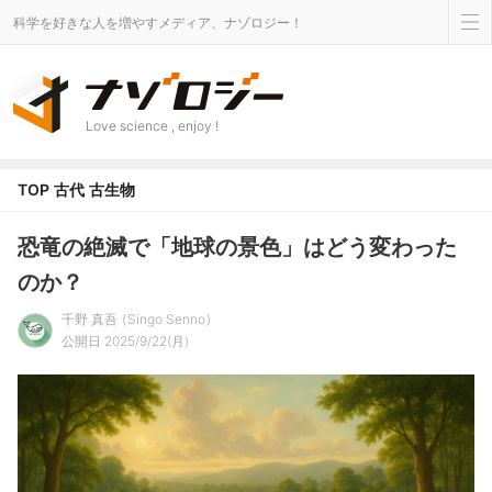
科学を好きな人を増やすメディア、ナゾロジー！
Love science , enjoy !
TOP
古代
古生物
恐竜の絶滅で「地球の景色」はどう変わった
のか？
千野 真吾
Singo Senno
公開日 2025/9/22(月)