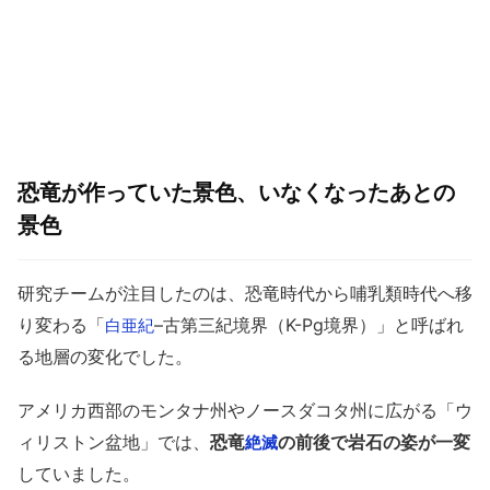
恐竜が作っていた景色、いなくなったあとの
景色
研究チームが注目したのは、恐竜時代から哺乳類時代へ移
り変わる「
–古第三紀境界（K-Pg境界）」と呼ばれ
白亜紀
る地層の変化でした。
アメリカ西部のモンタナ州やノースダコタ州に広がる「ウ
ィリストン盆地」では、
恐竜
の前後で岩石の姿が一変
絶滅
していました。