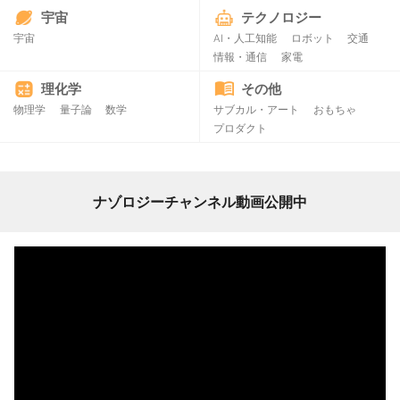
宇宙
テクノロジー
宇宙
AI・人工知能
ロボット
交通
情報・通信
家電
理化学
その他
物理学
量子論
数学
サブカル・アート
おもちゃ
プロダクト
ナゾロジーチャンネル動画公開中