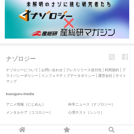
ナゾロジー
ナゾロジーについて
|
お問い合わせ
|
プレスリリース送付先
|
利用規約
|
プ
ライバシーポリシー
|
インフォマティブデータポリシー
|
運営会社
|
サイト
マップ
kusuguru
media
アニメ情報［にじめん］
科学ニュース［ナゾロジー］
メンタルケア［ココロジー］
心理テスト［シンリ］
© 2017-2026 nazology. all rights reserved.