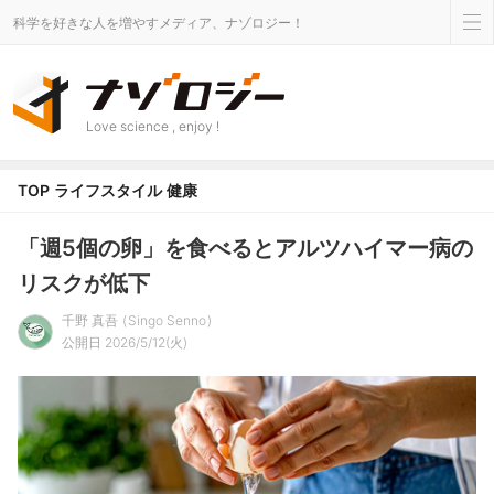
科学を好きな人を増やすメディア、ナゾロジー！
Love science , enjoy !
TOP
ライフスタイル
健康
「週5個の卵」を食べるとアルツハイマー病の
リスクが低下
千野 真吾
Singo Senno
公開日 2026/5/12(火)