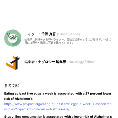
千野 真吾
Singo Senno
生物学に興味のあるWebライター。普段は読書をするのが趣味で、休みの
日には野鳥や動物の写真を撮っています。
ナゾロジー 編集部
Nazology Editor
Eating at least five eggs a week is associated with a 27 percent lower
risk of Alzheimer’s
https://www.psypost.org/eating-at-least-five-eggs-a-week-is-associated-
with-a-27-percent-lower-risk-of-alzheimers/
Study: Egg consumption is associated with a lower risk of Alzheimer’s