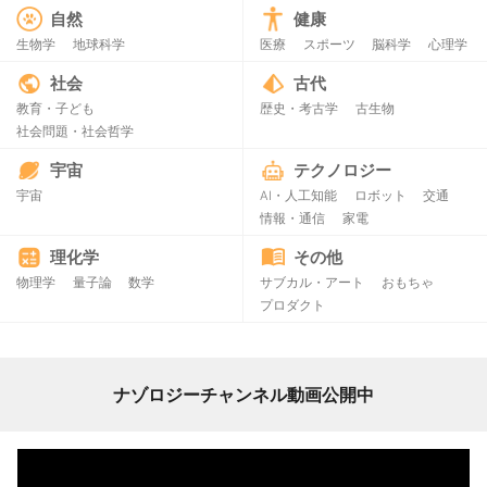
自然
健康
生物学
地球科学
医療
スポーツ
脳科学
心理学
社会
古代
教育・子ども
歴史・考古学
古生物
社会問題・社会哲学
宇宙
テクノロジー
宇宙
AI・人工知能
ロボット
交通
情報・通信
家電
理化学
その他
物理学
量子論
数学
サブカル・アート
おもちゃ
プロダクト
ナゾロジーチャンネル動画公開中