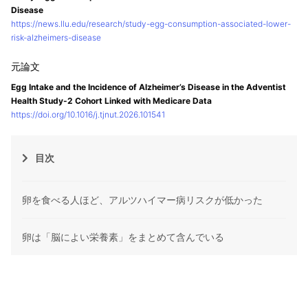
Disease
https://news.llu.edu/research/study-egg-consumption-associated-lower-
risk-alzheimers-disease
Egg Intake and the Incidence of Alzheimer’s Disease in the Adventist
Health Study-2 Cohort Linked with Medicare Data
https://doi.org/10.1016/j.tjnut.2026.101541
目次
卵を食べる人ほど、アルツハイマー病リスクが低かった
卵は「脳によい栄養素」をまとめて含んでいる