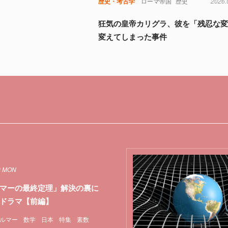
歴史・考古学
ローマ帝国
歴史
2026.
狂気の皇帝カリグラ、彼を「残忍な
変えてしまった事件
0 MON
マーの最終定理」解決の裏に
ドラマ【前編】
ルマー
数学
日本
特集
素数