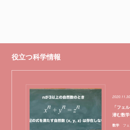
役立つ科学情報
2020.11.3
「フェル
潜む数学
数学
フェ