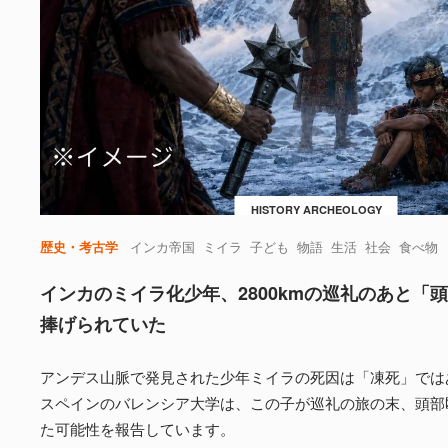
HISTORY ARCHEOLOGY
歴史・考古学
インカ帝国
ミイラ
子ども
物語
生活
社会
食べ物
インカのミイラ化少年、2800kmの巡礼のあと「
捧げられていた
アンデス山脈で発見された少年ミイラの死因は「凍死」では
スペインのバレンシア大学は、この子が巡礼の旅の末、頭部
た可能性を報告しています。