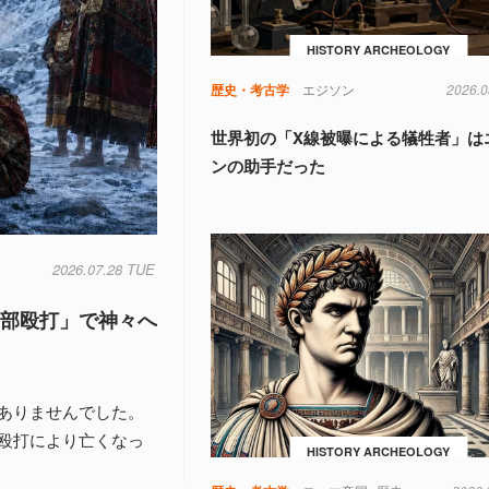
HISTORY ARCHEOLOGY
歴史・考古学
エジソン
2026.0
世界初の「X線被曝による犠牲者」は
ンの助手だった
2026.07.28 TUE
頭部殴打」で神々へ
ありませんでした。
殴打により亡くなっ
HISTORY ARCHEOLOGY