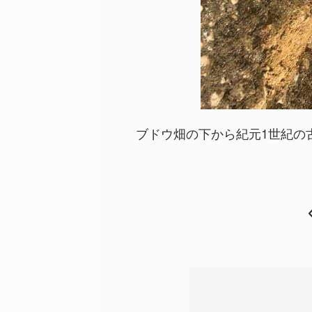
ブドウ畑の下から紀元1世紀の古