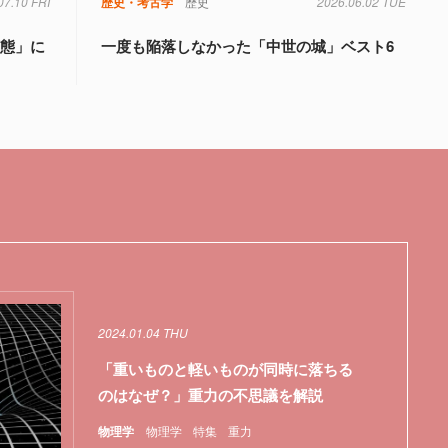
07.10 FRI
歴史・考古学
歴史
2026.06.02 TUE
変態」に
一度も陥落しなかった「中世の城」ベスト6
2024.01.04 THU
「重いものと軽いものが同時に落ちる
のはなぜ？」重力の不思議を解説
物理学
物理学
特集
重力