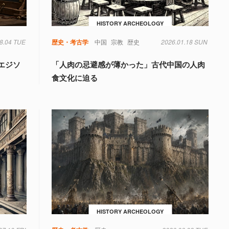
HISTORY ARCHEOLOGY
8.04 TUE
歴史・考古学
中国
宗教
歴史
2026.01.18 SUN
エジソ
「人肉の忌避感が薄かった」古代中国の人肉
食文化に迫る
HISTORY ARCHEOLOGY