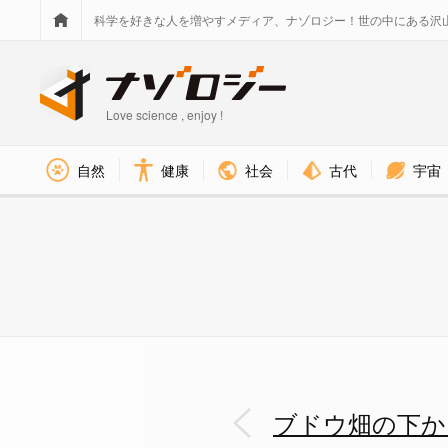
科学を好きな人を増やすメディア、ナゾロジー！世の中にある沢
Love science , enjoy !
社会
古代
宇宙
自然
健康
ブドウ畑の下から紀元1世紀の古
ブドウ畑の下か