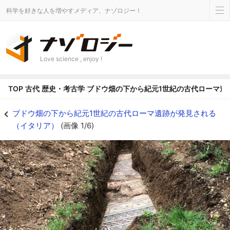
科学を好きな人を増やすメディア、ナゾロジー！
Love science , enjoy !
TOP
古代
歴史・考古学
ブドウ畑の下から紀元1世紀の古代ローマ遺
ブドウ畑の下から紀元1世紀の古代ローマ遺跡が発見される（イタリア）の画像 1
ブドウ畑の下から紀元1世紀の古代ローマ遺跡が発見される
（イタリア）
(画像 1/6)