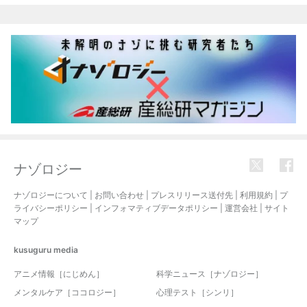
関連記事
ナゾロジー
ナゾロジーについて
|
お問い合わせ
|
プレスリリース送付先
|
利用規約
|
プ
ライバシーポリシー
|
インフォマティブデータポリシー
|
運営会社
|
サイト
マップ
kusuguru
media
アニメ情報［にじめん］
科学ニュース［ナゾロジー］
メンタルケア［ココロジー］
心理テスト［シンリ］