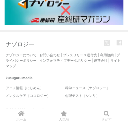
ナゾロジー
ナゾロジーについて
|
お問い合わせ
|
プレスリリース送付先
|
利用規約
|
プ
ライバシーポリシー
|
インフォマティブデータポリシー
|
運営会社
|
サイト
マップ
kusuguru
media
アニメ情報［にじめん］
科学ニュース［ナゾロジー］
メンタルケア［ココロジー］
心理テスト［シンリ］
© 2017-2026 nazology. all rights reserved.
ホーム
人気順
さがす