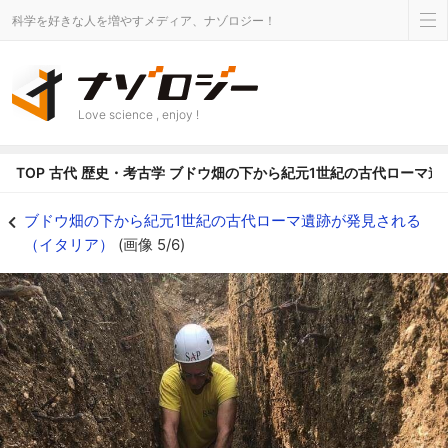
科学を好きな人を増やすメディア、ナゾロジー！
Love science , enjoy !
TOP
古代
歴史・考古学
ブドウ畑の下から紀元1世紀の古代ローマ遺
ブドウ畑の下から紀元1世紀の古代ローマ遺跡が発見される（イタリア）の画像 5
ブドウ畑の下から紀元1世紀の古代ローマ遺跡が発見される
（イタリア）
(画像 5/6)