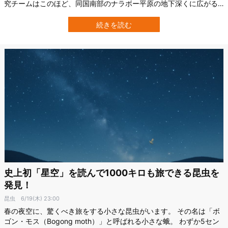
究チームはこのほど、同国南部のナラボー平原の地下深くに広がる
洞窟で、真っ暗闇の洞窟環境に完全適応したスズメバチを発見しま
した。 すでに目は退化し、羽の小さくなって飛行能力もなくしてい
続きを読む
ます。 その代わり、脚と触角が著しく長くなっており、暗闇で最も
重要な「触…
史上初「星空」を読んで1000キロも旅できる昆虫を
発見！
昆虫
6/19(木) 23:00
春の夜空に、驚くべき旅をする小さな昆虫がいます。 その名は「ボ
ゴン・モス（Bogong moth）」と呼ばれる小さな蛾。 わずか5セン