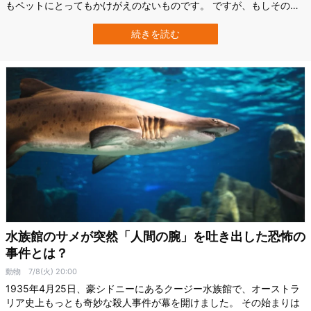
もペットにとってもかけがえのないものです。 ですが、もしその時
間が「法律で義務づけられる」と聞いたら、戸惑うことでしょう。
2025年6月、オーストラリアの首都特別地域（ACT）政府が発表し
続きを読む
た動物福祉に関する新しい草案が、まさにそんな衝撃をもたらして
います。 草案では「飼い主に…
水族館のサメが突然「人間の腕」を吐き出した恐怖の
事件とは？
動物
7/8(火) 20:00
1935年4月25日、豪シドニーにあるクージー水族館で、オーストラ
リア史上もっとも奇妙な殺人事件が幕を開けました。 その始まりは