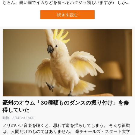
ちろん、鋭い歯でイカなどを食べるハクジラ類もいますが） しかし
約2500万年前のオーストラリア近海には、穏やかなクジラのイメー
ジを根底から覆す“捕食者”が存在していたようです。 その名は「ヤ
続きを読む
ンジュケトゥス・ダラルディ（Janjucetus dullardi）」。 豪モナシ
ュ大学…
豪州のオウム「30種類ものダンスの振り付け」を修
得していた
動物
8/14(木) 17:00
ノリのいい音楽を聴くと、思わず肩を揺らしてしまう。 そんな衝動
は、人間だけのものではありません。 豪チャールズ・スタート大学