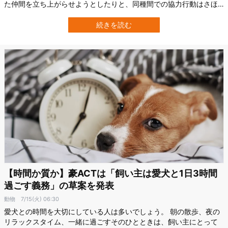
た仲間を立ち上がらせようとしたりと、同種間での協力行動はさほ
ど珍しいものではありません。 しかし、異なる種の動物同士が協力
し合うというのは非常に稀であり、科学的にも注目される現象で
続きを読む
す。 だからこそ、オーストラリア西部で、イルカがクジラを助ける
ような場面が観察されたのは驚くべきこ…
【時間か質か】豪ACTは「飼い主は愛犬と1日3時間
過ごす義務」の草案を発表
動物
7/15(火) 06:30
愛犬との時間を大切にしている人は多いでしょう。 朝の散歩、夜の
リラックスタイム、一緒に過ごすそのひとときは、飼い主にとって