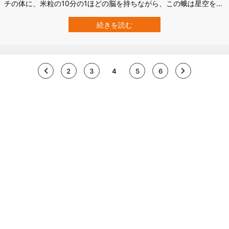
チの体に、米粒の10分の1ほどの脳を持ちながら、この蛾は星空を
「地図」にして、なんと1000キロもの道のりを目的地に向かって正
確に飛び続けていたのです。 南オーストラリア大学（UniSA）の研
続きを読む
究チームによると、ボゴン・モスは星空を目印に長距離移動をする
史上初の昆虫と…
2
3
4
5
6