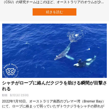
（CSU）の研究チームはこのほど、オーストラリアのオウムが少な
くとも30種類のダンスの動きを使い分けていることを発見しまし
た。 しかも、そのうち17種類は科学界でも初めて確認された新しい
続きを読む
動きです。 研究の詳細は2025年8月6日付で科学雑誌『PLOS
ONE』に掲載されていま…
シャチがロープに絡んだクジラを助ける瞬間が目撃さ
れる
動物
8/12(火) 23:00
2022年1月10日、オーストラリア南西のブレマー湾（Bremer Bay）
にて、ロープに絡まって弱っていたザトウクジラをシャチの群れが