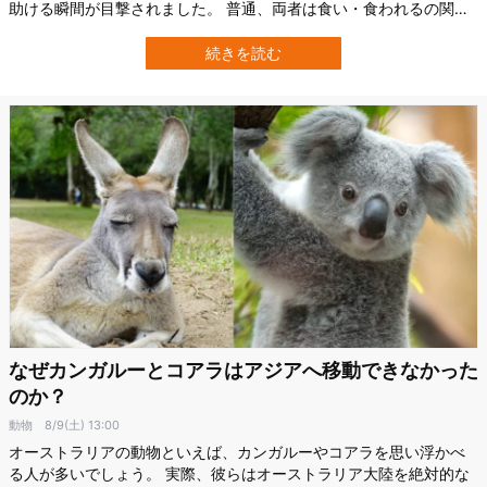
助ける瞬間が目撃されました。 普通、両者は食い・食われるの関係
として知られ、シャチは群れでクジラを狩って捕食します。 しかし
ここで見られたのは、シャチがロープをほどいてクジラを助けると
続きを読む
いう真逆の行為。 意図的に助けたとは言えないものの、これは初め
ての観察例とのこと…
なぜカンガルーとコアラはアジアへ移動できなかった
のか？
動物
8/9(土) 13:00
オーストラリアの動物といえば、カンガルーやコアラを思い浮かべ
る人が多いでしょう。 実際、彼らはオーストラリア大陸を絶対的な