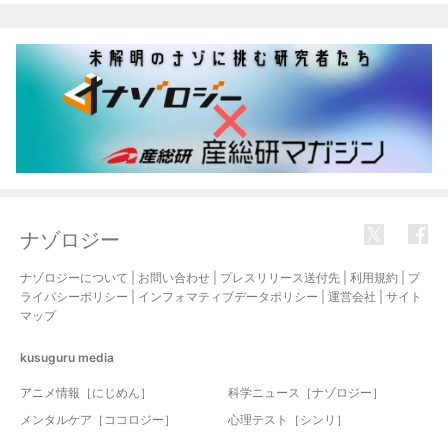
ナゾロジー
ナゾロジーについて
|
お問い合わせ
|
プレスリリース送付先
|
利用規約
|
プ
ライバシーポリシー
|
インフォマティブデータポリシー
|
運営会社
|
サイト
マップ
kusuguru
media
アニメ情報［にじめん］
科学ニュース［ナゾロジー］
メンタルケア［ココロジー］
心理テスト［シンリ］