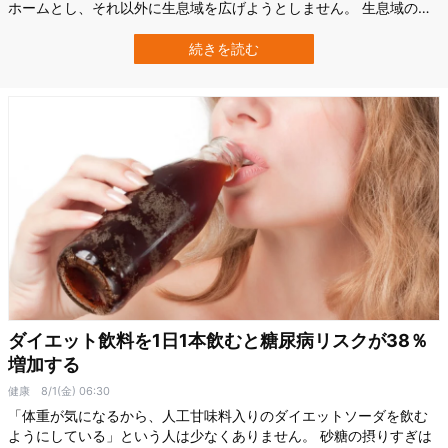
ホームとし、それ以外に生息域を広げようとしません。 生息域の拡
大は種の繁栄にとってメリットとなるはずですが、一体なぜでしょ
う？ その反面、アジア原産の動物たちはインドネシアを伝ってオー
続きを読む
ストラリア入りすることが非常に多いです。 「オーストラリアの動
物は外に出ないのに、アジア産の動…
ダイエット飲料を1日1本飲むと糖尿病リスクが38％
増加する
健康
8/1(金) 06:30
「体重が気になるから、人工甘味料入りのダイエットソーダを飲む
ようにしている」という人は少なくありません。 砂糖の摂りすぎは