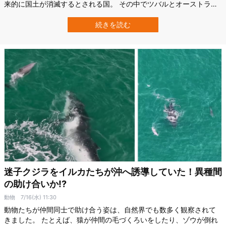
来的に国土が消滅するとされる国。 その中でツバルとオーストラリ
アが提携し、オーストラリアへの移住を希望するツバル住民に向け
た「抽選制のビザ申請」が開始。 毎年280名の住民が当選する制度
続きを読む
ですが、その第一回となる今回はすでに国民の半数となる5000人以
上の申請が殺到しています。 …
迷子クジラをイルカたちが沖へ誘導していた！異種間
の助け合いか!?
動物
7/16(水) 11:30
動物たちが仲間同士で助け合う姿は、自然界でも数多く観察されて
きました。 たとえば、猿が仲間の毛づくろいをしたり、ゾウが倒れ