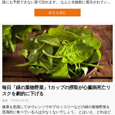
誰にも予想できない形で訪れます。 なんと水族館に展示されていた
体長4.4メートルのイタチザメが突然、人間の左腕を吐き出したので
す。 無惨に千切れた腕には、2人のボクサーがスパーリングをしてい
続きを読む
るタトゥーが掘り込まれていました。 水族館に駆けつけた刑事たち
は、あまりの衝撃的な…
毎日「緑の葉物野菜」1カップの摂取が心臓病死亡リ
スクを劇的に下げる
健康
7/2(水) 06:30
健康を意識してホウレンソウやブロッコリーなどの緑の葉物野菜を
意識的に食べている人は少なくないでしょう。 とはいえ、どれほど