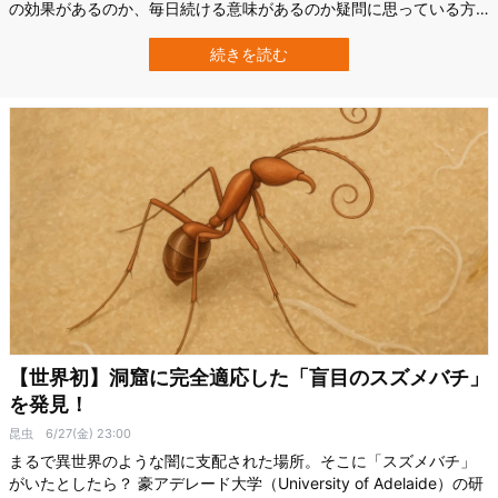
の効果があるのか、毎日続ける意味があるのか疑問に思っている方
もいるかもしれません。 そんな中、オーストラリアのエディス・コ
ーワン大学（ECU）の研究チームが「緑の野菜を毎日1カップ食べ
続きを読む
る」ことで、心臓病による死亡リスクを大幅に減らす可能性がある
ことを明らかにしました。 この研究…
【世界初】洞窟に完全適応した「盲目のスズメバチ」
を発見！
昆虫
6/27(金) 23:00
まるで異世界のような闇に支配された場所。そこに「スズメバチ」
がいたとしたら？ 豪アデレード大学（University of Adelaide）の研