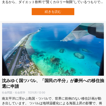
太るから、ダイエット飲料で“賢くカロリー制限”しているつもりで
す。 でも、それが健康にいいとは限らないという驚きの研究結果が
報告されました。 この研究を行ったのは、オーストラリアのモナシ
続きを読む
ュ大学（Monash University）を中心とする研究チームで、約14年に
わたる追跡調…
沈みゆく国ツバル、「国民の半分」が豪州への移住抽
選に申請
社会問題・社会哲学
7/21(月) 12:00
南太平洋に浮かぶ島国・ツバルで、世界に前例のない移住計画が動
き出しています。 ツバルは地球温暖化による海面上昇の影響で、将