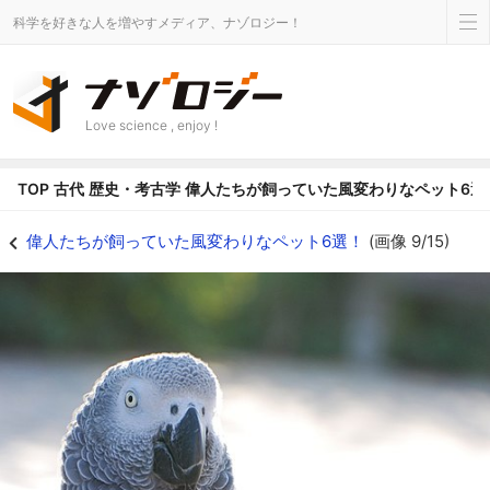
科学を好きな人を増やすメディア、ナゾロジー！
Love science , enjoy !
TOP
古代
歴史・考古学
偉人たちが飼っていた風変わりなペット6選
ヨウム - ナゾロジー
偉人たちが飼っていた風変わりなペット6選！
(画像 9/15)