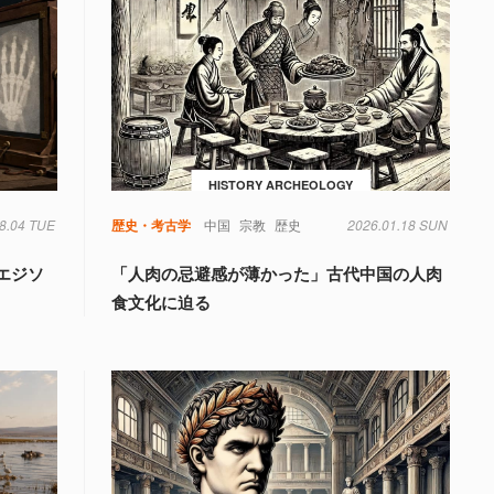
HISTORY ARCHEOLOGY
8.04 TUE
歴史・考古学
中国
宗教
歴史
2026.01.18 SUN
エジソ
「人肉の忌避感が薄かった」古代中国の人肉
食文化に迫る