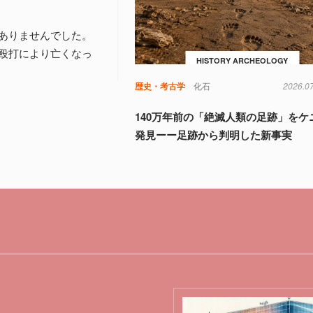
ありませんでした。
殴打により亡くなっ
HISTORY ARCHEOLOGY
歴史・考古学
化石
2026.0
140万年前の「絶滅人類の足跡」をケ
発見ーー足跡から判明した新事実