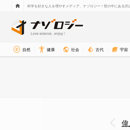
科学を好きな人を増やすメディア、ナゾロジー！世の中にある沢
Love science , enjoy !
社会
古代
宇宙
自然
健康
パグ - ナゾロジー
偉