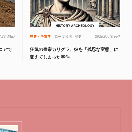
HISTORY ARCHEOLOGY
7.29 WED
歴史・考古学
ローマ帝国
歴史
2026.07.10 FRI
ニアで
狂気の皇帝カリグラ、彼を「残忍な変態」に
変えてしまった事件