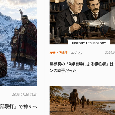
HISTORY ARCHEOLOGY
歴史・考古学
エジソン
2026.0
世界初の「X線被曝による犠牲者」は
ンの助手だった
2026.07.28 TUE
頭部殴打」で神々へ