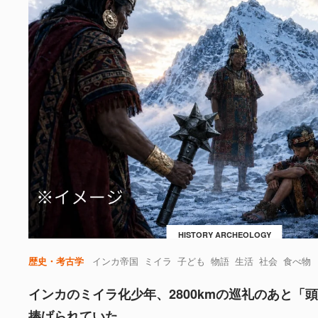
HISTORY ARCHEOLOGY
歴史・考古学
インカ帝国
ミイラ
子ども
物語
生活
社会
食べ物
インカのミイラ化少年、2800kmの巡礼のあと「
捧げられていた