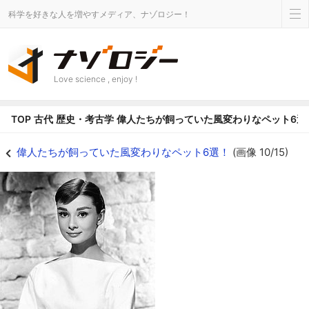
科学を好きな人を増やすメディア、ナゾロジー！
Love science , enjoy !
TOP
古代
歴史・考古学
偉人たちが飼っていた風変わりなペット6選
オードリー・ヘプバーン - ナゾロジー
偉人たちが飼っていた風変わりなペット6選！
(画像 10/15)