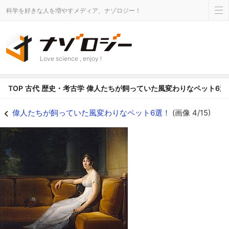
科学を好きな人を増やすメディア、ナゾロジー！
Love science , enjoy !
TOP
古代
歴史・考古学
偉人たちが飼っていた風変わりなペット6選
ジョゼフィーヌ・ド・ボアルネ - ナゾロジー
偉人たちが飼っていた風変わりなペット6選！
(画像 4/15)