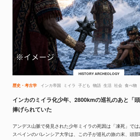
HISTORY ARCHEOLOGY
歴史・考古学
インカ帝国
ミイラ
子ども
物語
生活
社会
食べ物
インカのミイラ化少年、2800kmの巡礼のあと「
捧げられていた
アンデス山脈で発見された少年ミイラの死因は「凍死」では
スペインのバレンシア大学は、この子が巡礼の旅の末、頭部