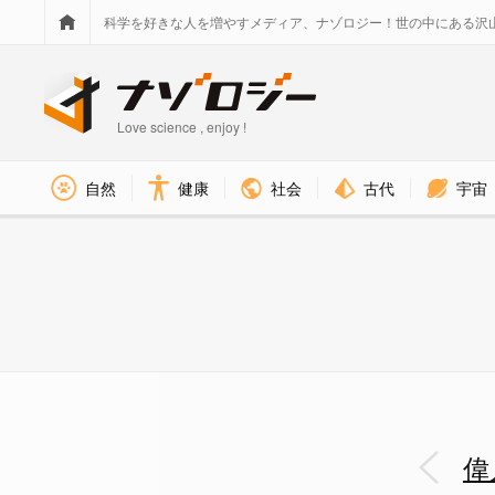
科学を好きな人を増やすメディア、ナゾロジー！世の中にある沢
Love science , enjoy !
社会
古代
宇宙
自然
健康
グリズリーの名称で知られる「
偉