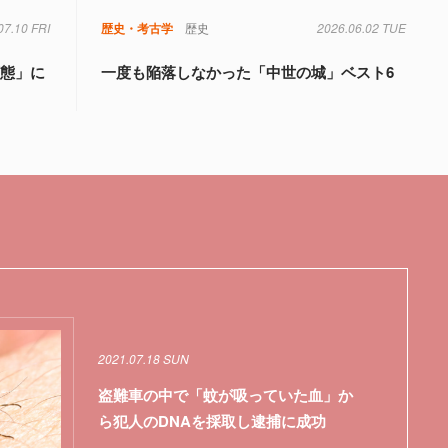
07.10 FRI
歴史・考古学
歴史
2026.06.02 TUE
変態」に
一度も陥落しなかった「中世の城」ベスト6
2021.07.18 SUN
盗難車の中で「蚊が吸っていた血」か
ら犯人のDNAを採取し逮捕に成功