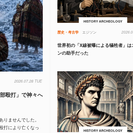
HISTORY ARCHEOLOGY
歴史・考古学
エジソン
2026.0
世界初の「X線被曝による犠牲者」は
ンの助手だった
2026.07.28 TUE
頭部殴打」で神々へ
ありませんでした。
殴打により亡くなっ
HISTORY ARCHEOLOGY