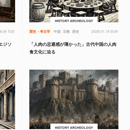
HISTORY ARCHEOLOGY
8.04 TUE
歴史・考古学
中国
宗教
歴史
2026.01.18 SUN
エジソ
「人肉の忌避感が薄かった」古代中国の人肉
食文化に迫る
HISTORY ARCHEOLOGY