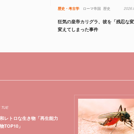
歴史・考古学
ローマ帝国
歴史
2026.
狂気の皇帝カリグラ、彼を「残忍な
変えてしまった事件
5 TUE
和レトロな生き物「再生能力
物TOP10」