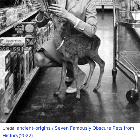
ancient-origins / Seven Famously Obscure Pets from
Credit:
History(2022)