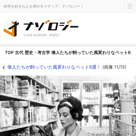
科学を好きな人を増やすメディア、ナゾロジー！
Love science , enjoy !
TOP
古代
歴史・考古学
偉人たちが飼っていた風変わりなペット6選
オードリーと小鹿のピピン - ナゾロジー
偉人たちが飼っていた風変わりなペット6選！
(画像 11/15)