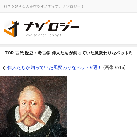
科学を好きな人を増やすメディア、ナゾロジー！
Love science , enjoy !
TOP
古代
歴史・考古学
偉人たちが飼っていた風変わりなペット6選
ティコ・ブラーエ - ナゾロジー
偉人たちが飼っていた風変わりなペット6選！
(画像 6/15)