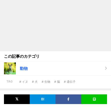
この記事のカテゴリ
動物
TAG
# イヌ
# 犬
# 生物
# 脳
# 遺伝子