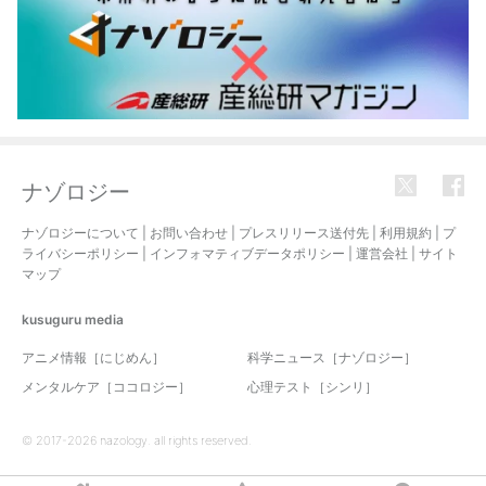
ナゾロジー
ナゾロジーについて
|
お問い合わせ
|
プレスリリース送付先
|
利用規約
|
プ
ライバシーポリシー
|
インフォマティブデータポリシー
|
運営会社
|
サイト
マップ
kusuguru
media
アニメ情報［にじめん］
科学ニュース［ナゾロジー］
メンタルケア［ココロジー］
心理テスト［シンリ］
© 2017-2026 nazology. all rights reserved.