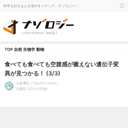
科学を好きな人を増やすメディア、ナゾロジー！
Love science , enjoy !
TOP
自然
生物学
動物
食べても食べても空腹感が癒えない遺伝子変
異が見つかる！ (3/3)
大倉康弘
Yasuhiro Okura
公開日 2024/3/8(金)