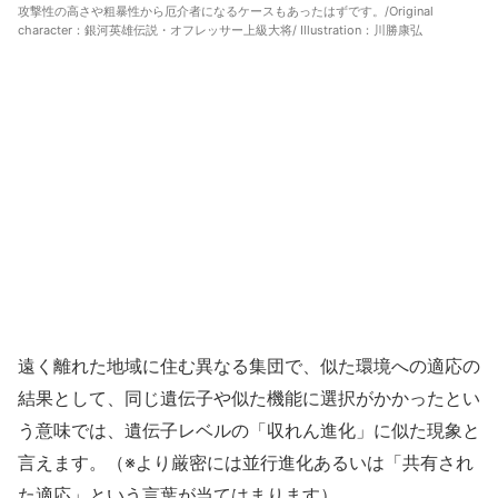
攻撃性の高さや粗暴性から厄介者になるケースもあったはずです。/Original
character：銀河英雄伝説・オフレッサー上級大将/ Illustration：川勝康弘
遠く離れた地域に住む異なる集団で、似た環境への適応の
結果として、同じ遺伝子や似た機能に選択がかかったとい
う意味では、遺伝子レベルの「収れん進化」に似た現象と
言えます。（※より厳密には並行進化あるいは「共有され
た適応」という言葉が当てはまります）。