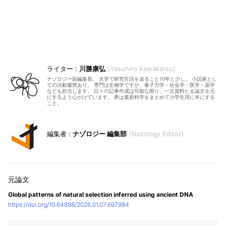
川勝康弘
Yasuhiro Kawakatsu
ナゾロジー副編集長。 大学で研究生活を送ること10年と少し。 小説家とし
ての活動履歴あり。 専門は生物学ですが、量子力学・社会学・医学・薬学
なども担当します。 日々の記事作成は可能な限り、一次資料たる論文を元
にするよう心がけています。 夢は最新科学をまとめて小学生用に本にする
こと。
ナゾロジー 編集部
Nazology Editor
Global patterns of natural selection inferred using ancient DNA
https://doi.org/10.64898/2026.01.07.697984