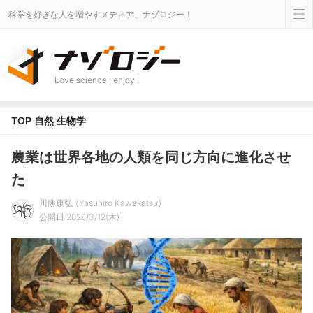
科学を好きな人を増やすメディア、ナゾロジー！
Love science , enjoy !
TOP
自然
生物学
農業は世界各地の人類を同じ方向に進化させ
た
川勝康弘
Yasuhiro Kawakatsu
公開日 2026/3/12(木)