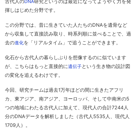
古代人の
研究というのは最近になってようやく力を発
DNA
揮しはじめた分野です。
この分野では、昔に生きていた人たちのDNAを遺骨など
から収集して直接読み取り、時系列順に並べることで、過
去の
を「リアルタイム」で追うことができます。
進化
化石から古代人の暮らしぶりを想像するのに似ています
が、こちらはもっと直接的に
という生き物の設計図
遺伝子
の変化を追えるわけです。
今回、研究チームは過去1万年ほどの間に生きたアフリ
カ、東アジア、南アジア、ヨーロッパ、そして中南米の5
つの地域にわたる古代人に加えて、現代人の合計7244人
分のDNAデータを解析しました（古代人5535人、現代人
1709人）。