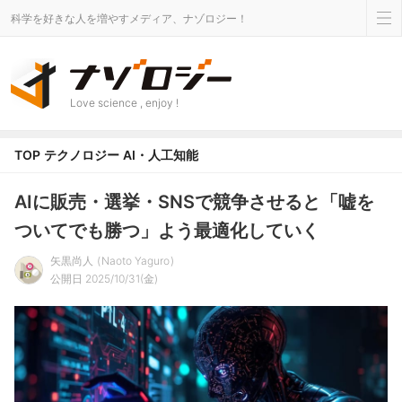
科学を好きな人を増やすメディア、ナゾロジー！
Love science , enjoy !
TOP
テクノロジー
AI・人工知能
AIに販売・選挙・SNSで競争させると「嘘を
ついてでも勝つ」よう最適化していく
矢黒尚人
Naoto Yaguro
公開日 2025/10/31(金)