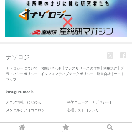
ナゾロジー
ナゾロジーについて
|
お問い合わせ
|
プレスリリース送付先
|
利用規約
|
プ
ライバシーポリシー
|
インフォマティブデータポリシー
|
運営会社
|
サイト
マップ
kusuguru
media
アニメ情報［にじめん］
科学ニュース［ナゾロジー］
メンタルケア［ココロジー］
心理テスト［シンリ］
© 2017-2026 nazology. all rights reserved.