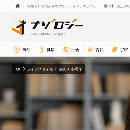
科学を好きな人を増やすメディア、ナゾロジー！世の中にある沢
Love science , enjoy !
社会
古代
宇宙
自然
健康
TOP
ライフスタイル
健康
心理学