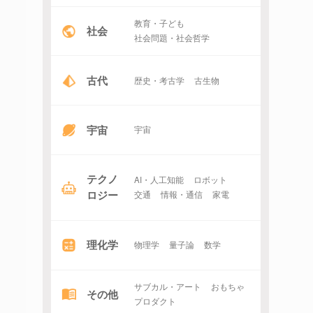
教育・子ども
社会
社会問題・社会哲学
古代
歴史・考古学
古生物
宇宙
宇宙
テクノ
AI・人工知能
ロボット
ロジー
交通
情報・通信
家電
理化学
物理学
量子論
数学
サブカル・アート
おもちゃ
その他
プロダクト