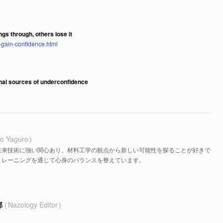
gs through, others lose it
-gain-confidence.html
onal sources of underconfidence
o Yaguro
未来技術に強い関心あり。材料工学の観点から新しい可能性を探ることが好きで
トレーニングを通じて心身のバランスを整えています。
部
Nazology Editor