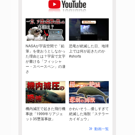
NASAが宇宙空間で「鉛
恐竜が絶滅した日、地球
筆」を使おうとしなかっ
上では何が起きたのか
た理由とは？宇宙で文字
#shorts
が書ける「フィッシャ
ー・スペースペン」の凄
さ
機内減圧で起きた飛行機
かわいそう…優しすぎて
事故「1999年リアジェ
絶滅した海獣「ステラー
ット35墜落事故」
カイギュウ」
動画一覧