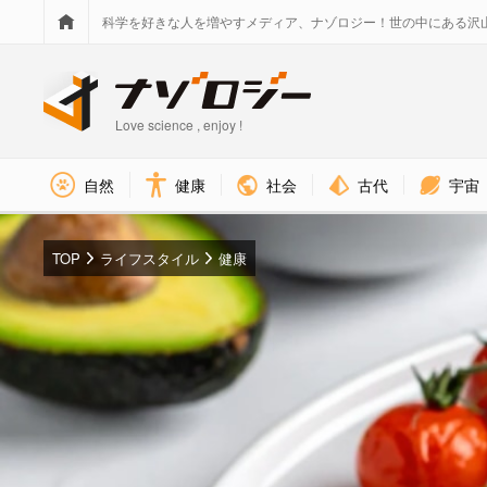
科学を好きな人を増やすメディア、ナゾロジー！世の中にある沢
Love science , enjoy !
社会
古代
宇宙
自然
健康
TOP
ライフスタイル
健康