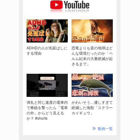
ADHDの人が先延ばしに
恐竜よりも昔の地球はど
する理由
んな環境だったのか「ペ
ルム紀末の大量絶滅が起
きるまで」
弾丸と同じ速度の電車内
かわいそう…優しすぎて
で拳銃を撃ったら「電車
絶滅した海獣「ステラー
の外」からどう見える
カイギュウ」
か？ #shorts
動画一覧