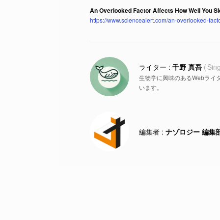
An Overlooked Factor Affects How Well You Sle
https://www.sciencealert.com/an-overlooked-facto
千野 真吾
Sin
生物学に興味のあるWebライ
います。
ナゾロジー 編集