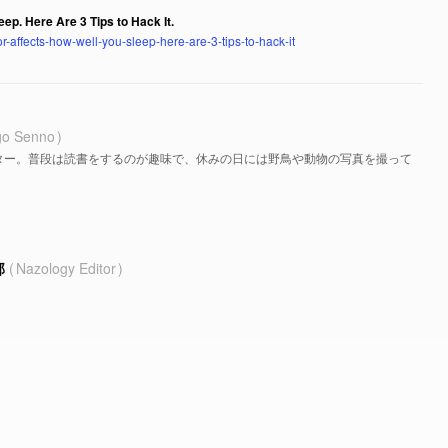
ep. Here Are 3 Tips to Hack It.
r-affects-how-well-you-sleep-here-are-3-tips-to-hack-it
go Senno
ター。普段は読書をするのが趣味で、休みの日には野鳥や動物の写真を撮って
部
Nazology Editor