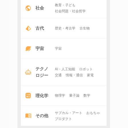
教育・子ども
社会
社会問題・社会哲学
古代
歴史・考古学
古生物
宇宙
宇宙
テクノ
AI・人工知能
ロボット
ロジー
交通
情報・通信
家電
理化学
物理学
量子論
数学
サブカル・アート
おもちゃ
その他
プロダクト