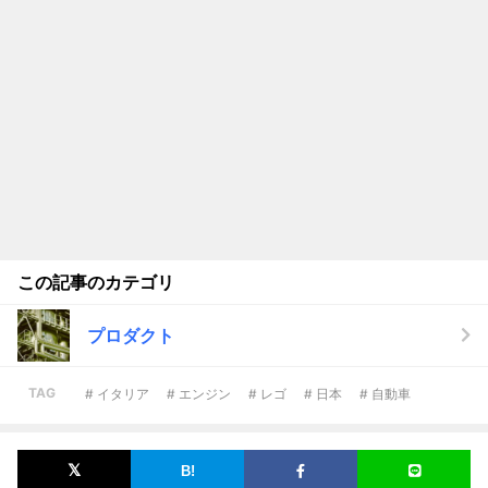
この記事のカテゴリ
プロダクト
TAG
# イタリア
# エンジン
# レゴ
# 日本
# 自動車