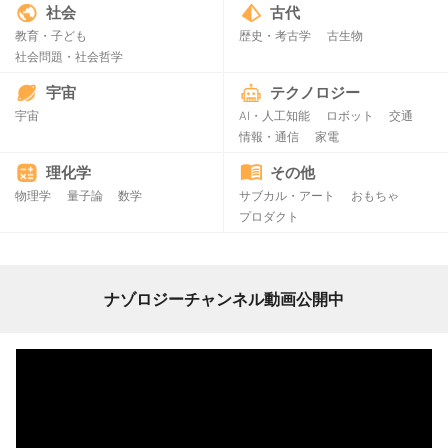
社会
古代
教育・子ども
歴史・考古学
古生物
社会問題・社会哲学
宇宙
テクノロジー
宇宙
AI・人工知能
ロボット
交通
情報・通信
家電
理化学
その他
物理学
量子論
数学
サブカル・アート
おもちゃ
プロダクト
ナゾロジーチャンネル動画公開中