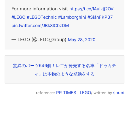
For more information visit
https://t.co/fAulkjj2OV
#LEGO
#LEGOTechnic
#Lamborghini
#SiánFKP37
pic.twitter.com/JBk8ICbzDM
— LEGO (@LEGO_Group)
May 28, 2020
驚異のパーツ646個！レゴが発売する名車「ドゥカテ
ィ」は本物のような挙動をする
PR TIMES
LEGO
shuni
reference:
,
/ written by