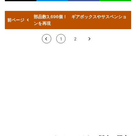
部品数3,696個！ ギアボックスやサスペンショ
前ページ
ンを再現
<
1
2
>