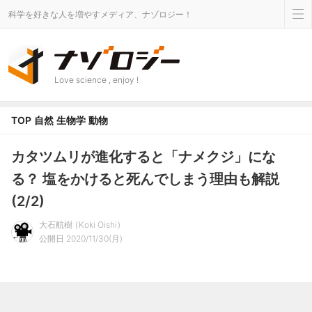
科学を好きな人を増やすメディア、ナゾロジー！
Love science , enjoy !
TOP
自然
生物学
動物
カタツムリが進化すると「ナメクジ」にな
る？ 塩をかけると死んでしまう理由も解説
(2/2)
大石航樹
Koki Oishi
公開日 2020/11/30(月)