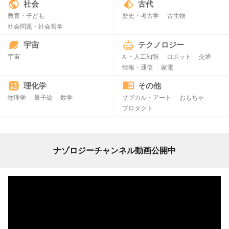
社会
古代
教育・子ども
歴史・考古学
古生物
社会問題・社会哲学
宇宙
テクノロジー
宇宙
AI・人工知能
ロボット
交通
情報・通信
家電
理化学
その他
物理学
量子論
数学
サブカル・アート
おもちゃ
プロダクト
ナゾロジーチャンネル動画公開中