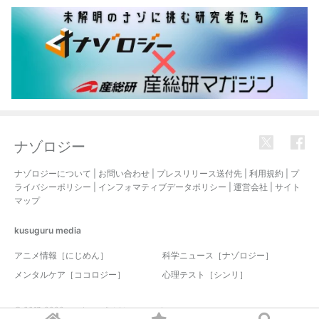
ナゾロジー
ナゾロジーについて
|
お問い合わせ
|
プレスリリース送付先
|
利用規約
|
プ
ライバシーポリシー
|
インフォマティブデータポリシー
|
運営会社
|
サイト
マップ
kusuguru
media
アニメ情報［にじめん］
科学ニュース［ナゾロジー］
メンタルケア［ココロジー］
心理テスト［シンリ］
© 2017-2026 nazology. all rights reserved.