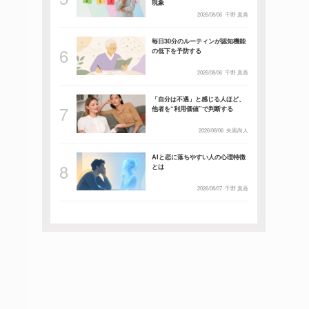
現象
2026/08/06
千野 真吾
毎日30分のルーティンが認知機能
の低下を予防する
2026/08/06
千野 真吾
「自分は不遇」と感じる人ほど、
他者を“利用価値”で判断する
2026/08/06
矢黒尚人
AIと恋に落ちやすい人の心理特徴
とは
2026/08/07
千野 真吾