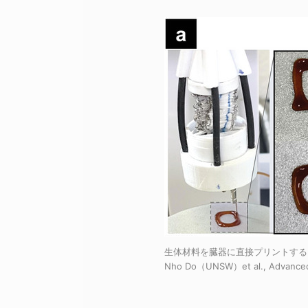
生体材料を臓器に直接プリントすること
Nho Do（UNSW）et al., Advance