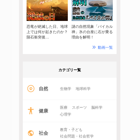
恐竜が絶滅した日、地球
謎の自然現象「バイカル
上では何が起きたのか？
禅」氷の台座に石が乗る
隕石衝突後…
理由を解明！
動画一覧
カテゴリー覧
自然
生物学
地球科学
医療
スポーツ
脳科学
健康
心理学
教育・子ども
社会
社会問題・社会哲学