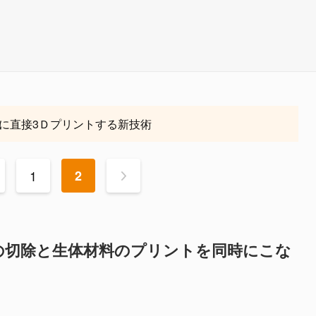
に直接3Ｄプリントする新技術
1
2
>
の切除と生体材料のプリントを同時にこな