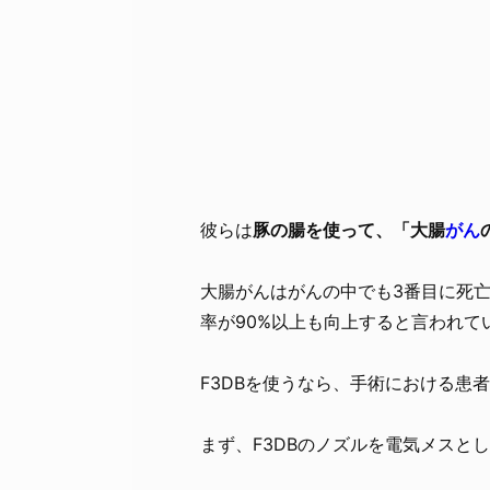
彼らは
豚の腸を使って、「大腸
がん
大腸がんはがんの中でも3番目に死
率が90%以上も向上すると言われて
F3DBを使うなら、手術における患
まず、F3DBのノズルを電気メスと