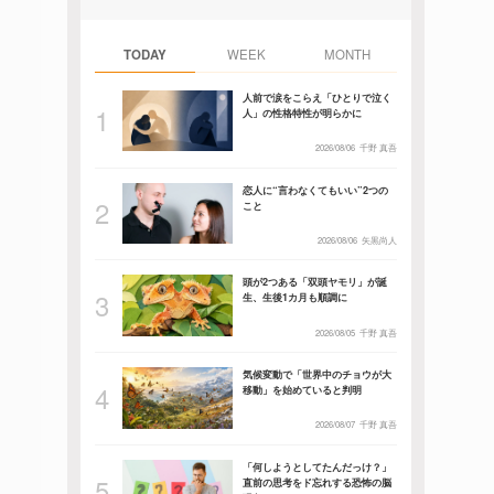
TODAY
WEEK
MONTH
人前で涙をこらえ「ひとりで泣く
人」の性格特性が明らかに
2026/08/06
千野 真吾
恋人に“言わなくてもいい”2つの
こと
2026/08/06
矢黒尚人
頭が2つある「双頭ヤモリ」が誕
生、生後1カ月も順調に
2026/08/05
千野 真吾
気候変動で「世界中のチョウが大
移動」を始めていると判明
2026/08/07
千野 真吾
「何しようとしてたんだっけ？」
直前の思考をド忘れする恐怖の脳