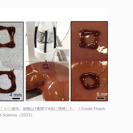
に成功。細胞は1週間で4倍に増殖した。 / Credit:
Thanh
d Science（2023）