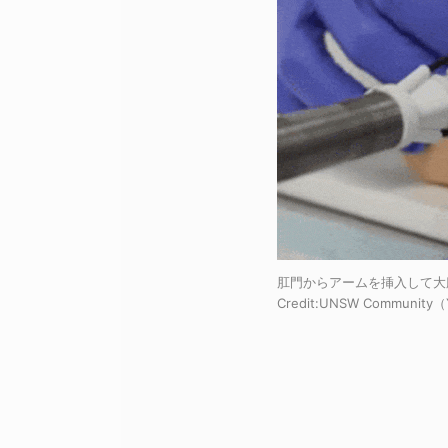
肛門からアームを挿入して大
Credit:
UNSW Community（Y