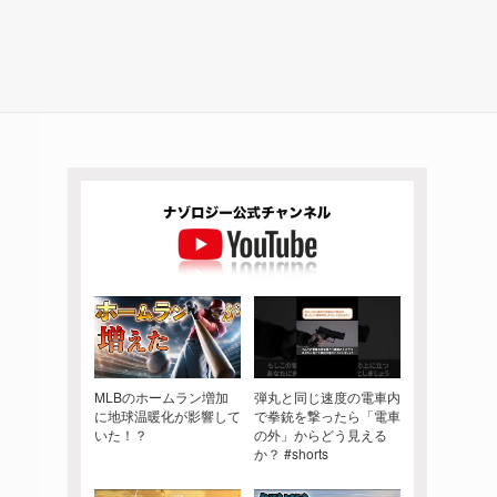
MLBのホームラン増加
弾丸と同じ速度の電車内
に地球温暖化が影響して
で拳銃を撃ったら「電車
いた！？
の外」からどう見える
か？ #shorts