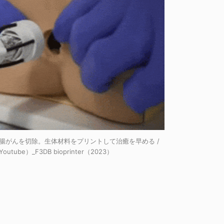
腸がんを切除。生体材料をプリントして治癒を早める /
outube）_F3DB bioprinter（2023）