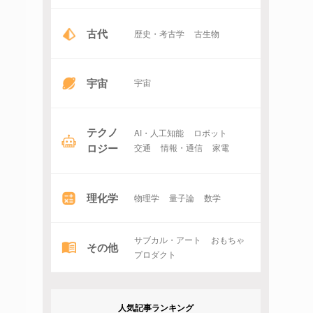
古代
歴史・考古学
古生物
宇宙
宇宙
テクノ
AI・人工知能
ロボット
ロジー
交通
情報・通信
家電
理化学
物理学
量子論
数学
サブカル・アート
おもちゃ
その他
プロダクト
人気記事ランキング