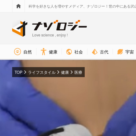
科学を好きな人を増やすメディア、ナゾロジー！世の中にある沢
Love science , enjoy !
社会
古代
宇宙
自然
健康
TOP
ライフスタイル
健康
医療