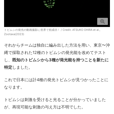
トビムシの発光の動画撮影に世界で初成功！ / Credit:
ATSUKO OHIRA et al.,
Zootaxa(2023)
それからチームは独自に編み出した方法を用い、東京〜沖
縄で採取された12種のトビムシの発光能を改めてテスト
し、
既知のトビムシから3種が発光能を持つことを新たに
特定
しました。
これで日本には計4種の発光トビムシが見つかったことに
なります。
トビムシは刺激を受けると光ることが分かっていました
が、再現可能な刺激の与え方は不明でした。