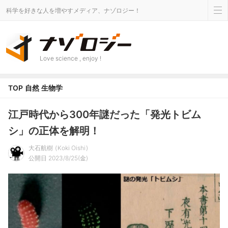
科学を好きな人を増やすメディア、ナゾロジー！
Love science , enjoy !
TOP
自然
生物学
江戸時代から300年謎だった「発光トビム
シ」の正体を解明！
大石航樹
Koki Oishi
公開日 2023/8/25(金)