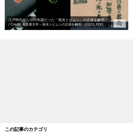
江戸時代から300年謎だった「発光トビムシ」の正体を解明！
/ Credit:
名古屋大学 – 発光トビムシの正体を解明！(2023, PDF)
この記事のカテゴリ