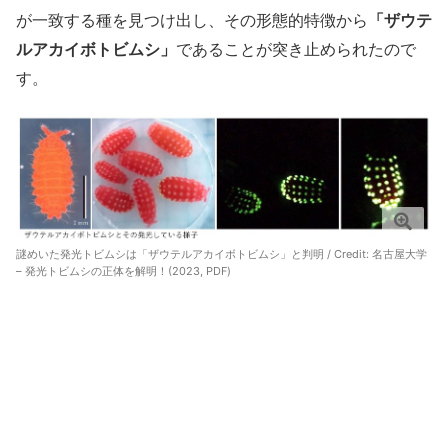
が一致する種を見つけ出し、その形態的特徴から
「ザウテ
ルアカイボトビムシ」
であることが突き止められたので
す。
謎めいた発光トビムシは「ザウテルアカイボトビムシ」と判明 / Credit:
名古屋大学
– 発光トビムシの正体を解明！(2023, PDF)