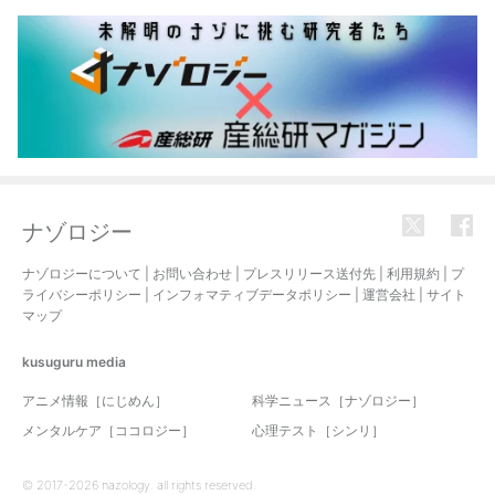
ナゾロジー
ナゾロジーについて
|
お問い合わせ
|
プレスリリース送付先
|
利用規約
|
プ
ライバシーポリシー
|
インフォマティブデータポリシー
|
運営会社
|
サイト
マップ
kusuguru
media
アニメ情報［にじめん］
科学ニュース［ナゾロジー］
メンタルケア［ココロジー］
心理テスト［シンリ］
© 2017-2026 nazology. all rights reserved.