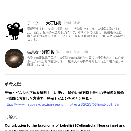
大石航樹
Koki Oishi
愛媛県生まれ。大学で福岡に移り、大学院ではフランス哲学を学びまし
た。 他に、生物学や歴史学が好きで、本サイトでは主に、動植物や歴史・
考古学系の記事を担当しています。 趣味は映画鑑賞で、月に30〜40本観る
ことも。
海沼 賢
Kainuma Satoshi
大学では電気電子工学、大学院では知識科学を専攻。科学進歩と共に分断
されがちな分野間交流の場、一般の人々が科学知識とふれあう場の創出を
目指しています。
発光トビムシの正体を解明！土に潜む、緑色に光る陸上最小の発光節足動物
～独自に考案した方法で、発光トビムシを次々と発見～
https://www.nagoya-u.ac.jp/researchinfo/result/2023/08/post-551.html
Contribution to the taxonomy of Lobellini (Collembola: Neanurinae) and