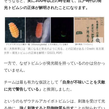
そうなると、
実に300年以上の時を経て、江戸時代の発
光トビムシの正体が解明されたことになります。
右：大和本草には「夜になると蛍火のように光る」との記述がある / Credit:
名古屋
大学 – 発光トビムシの正体を解明！(2023, PDF)
一方で、なぜトビムシが発光能を持っているのかは分かっ
ていません。
チームは最も有力な仮説として
「自身が不味いことを天敵
に光で警告している」
と推測しました。
というのもザウテルアカイボトビムシは、刺激を受けて光
る他に、
強く刺激すると防御物質を出す
ことが知られてい