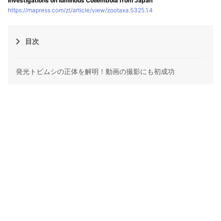
investigations on luminous Collembola from Japan
https://mapress.com/zt/article/view/zootaxa.5325.1.4
目次
発光トビムシの正体を解明！動画の撮影にも初成功