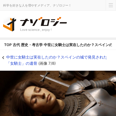
科学を好きな人を増やすメディア、ナゾロジー！
Love science , enjoy !
TOP
古代
歴史・考古学
中世に女騎士は実在したのか？スペインの
女性も騎士団のメンバーとして戦死した可能性 - ナゾロジー
中世に女騎士は実在したのか？スペインの城で発見された
「女騎士」の遺骨
(画像 7/8)