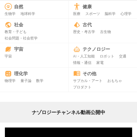
自然
健康
生物学
地球科学
医療
スポーツ
脳科学
心理学
社会
古代
教育・子ども
歴史・考古学
古生物
社会問題・社会哲学
宇宙
テクノロジー
宇宙
AI・人工知能
ロボット
交通
情報・通信
家電
理化学
その他
物理学
量子論
数学
サブカル・アート
おもちゃ
プロダクト
ナゾロジーチャンネル動画公開中