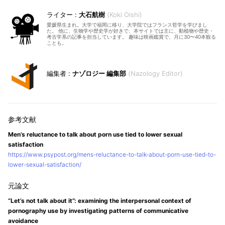
大石航樹
Koki Oishi
愛媛県生まれ。大学で福岡に移り、大学院ではフランス哲学を学びまし
た。 他に、生物学や歴史学が好きで、本サイトでは主に、動植物や歴史・
考古学系の記事を担当しています。 趣味は映画鑑賞で、月に30〜40本観る
ことも。
ナゾロジー 編集部
Nazology Editor
Men’s reluctance to talk about porn use tied to lower sexual
satisfaction
https://www.psypost.org/mens-reluctance-to-talk-about-porn-use-tied-to-
lower-sexual-satisfaction/
“Let’s not talk about it”: examining the interpersonal context of
pornography use by investigating patterns of communicative
avoidance