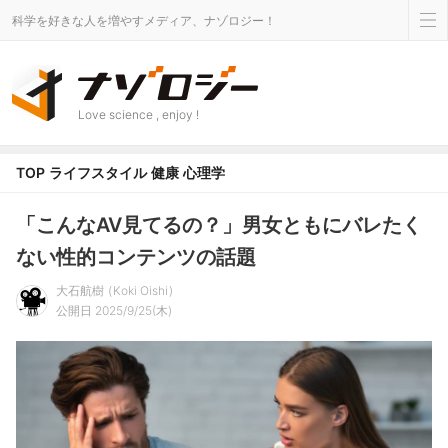
科学を好きな人を増やすメディア、ナゾロジー！
Love science , enjoy !
TOP
ライフスタイル
健康
心理学
「こんなAV見てるの？」男女ともにバレたく
ない性的コンテンツの話題
大石航樹
Koki Oishi
公開日 2025/9/25(木)