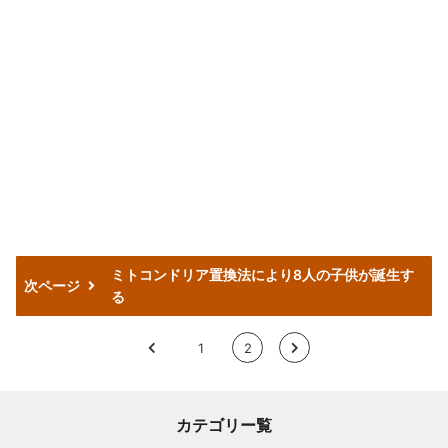
ミトコンドリア置換法により8人の子供が誕生す
次ページ
る
<
1
2
>
カテゴリー覧