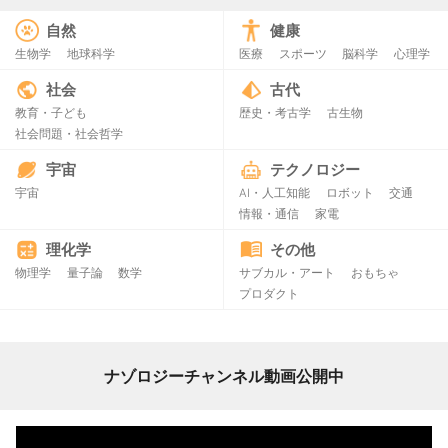
自然
健康
生物学
地球科学
医療
スポーツ
脳科学
心理学
社会
古代
教育・子ども
歴史・考古学
古生物
社会問題・社会哲学
宇宙
テクノロジー
宇宙
AI・人工知能
ロボット
交通
情報・通信
家電
理化学
その他
物理学
量子論
数学
サブカル・アート
おもちゃ
プロダクト
ナゾロジーチャンネル動画公開中