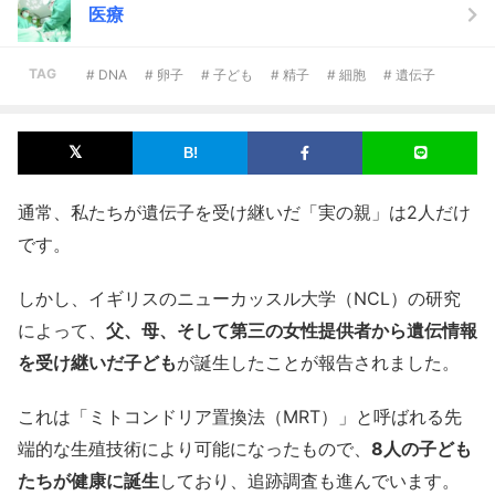
医療
TAG
# DNA
# 卵子
# 子ども
# 精子
# 細胞
# 遺伝子
通常、私たちが遺伝子を受け継いだ「実の親」は2人だけ
です。
しかし、イギリスのニューカッスル大学（NCL）の研究
によって、
父、母、そして第三の女性提供者から遺伝情報
を受け継いだ子ども
が誕生したことが報告されました。
これは「ミトコンドリア置換法（MRT）」と呼ばれる先
端的な生殖技術により可能になったもので、
8人の子ども
たちが健康に誕生
しており、追跡調査も進んでいます。