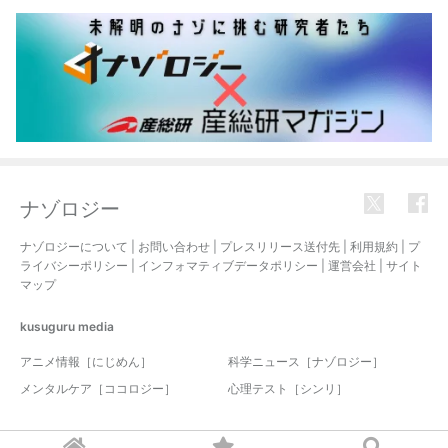
ナゾロジー
ナゾロジーについて
|
お問い合わせ
|
プレスリリース送付先
|
利用規約
|
プ
ライバシーポリシー
|
インフォマティブデータポリシー
|
運営会社
|
サイト
マップ
kusuguru
media
アニメ情報［にじめん］
科学ニュース［ナゾロジー］
メンタルケア［ココロジー］
心理テスト［シンリ］
© 2017-2026 nazology. all rights reserved.