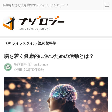
科学を好きな人を増やすメディア、ナゾロジー！
Love science , enjoy !
TOP
ライフスタイル
健康
脳科学
脳を若く健康的に保つための活動とは？
千野 真吾
Singo Senno
公開日 2025/10/31(金)