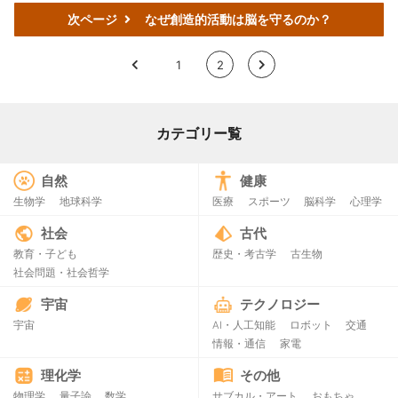
次ページ
なぜ創造的活動は脳を守るのか？
<
1
2
>
カテゴリー覧
自然
健康
生物学
地球科学
医療
スポーツ
脳科学
心理学
社会
古代
教育・子ども
歴史・考古学
古生物
社会問題・社会哲学
宇宙
テクノロジー
宇宙
AI・人工知能
ロボット
交通
情報・通信
家電
理化学
その他
物理学
量子論
数学
サブカル・アート
おもちゃ