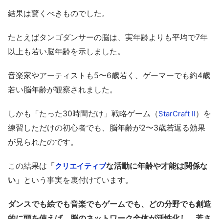
結果は驚くべきものでした。
たとえばタンゴダンサーの脳は、実年齢よりも平均で7年
以上も若い脳年齢を示しました。
音楽家やアーティストも5〜6歳若く、ゲーマーでも約4歳
若い脳年齢が観察されました。
しかも「たった30時間だけ」戦略ゲーム（
）を
StarCraft II
練習しただけの初心者でも、脳年齢が2〜3歳若返る効果
が見られたのです。
この結果は
「
な活動に年齢や才能は関係な
クリエイティブ
い」
という事実を裏付けています。
ダンスでも絵でも音楽でもゲームでも、どの分野でも創造
的に頭を使えば、脳のネットワーク全体が活性化し、若さ