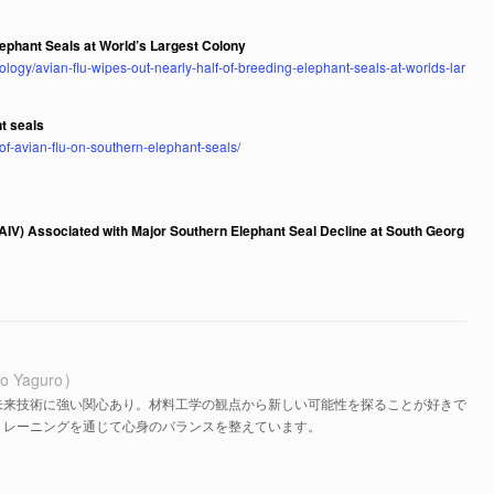
lephant Seals at World’s Largest Colony
ogy/avian-flu-wipes-out-nearly-half-of-breeding-elephant-seals-at-worlds-lar
t seals
of-avian-flu-on-southern-elephant-seals/
AIV) Associated with Major Southern Elephant Seal Decline at South Georg
o Yaguro
未来技術に強い関心あり。材料工学の観点から新しい可能性を探ることが好きで
トレーニングを通じて心身のバランスを整えています。