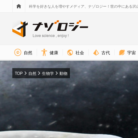
科学を好きな人を増やすメディア、ナゾロジー！世の中にある沢
Love science , enjoy !
社会
古代
宇宙
自然
健康
TOP
自然
生物学
動物