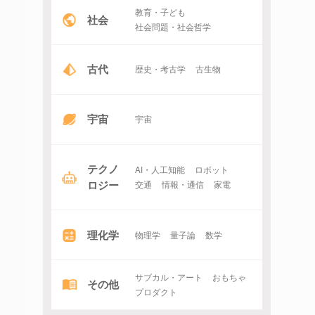
教育・子ども
社会
社会問題・社会哲学
古代
歴史・考古学
古生物
宇宙
宇宙
テクノ
AI・人工知能
ロボット
ロジー
交通
情報・通信
家電
理化学
物理学
量子論
数学
サブカル・アート
おもちゃ
その他
プロダクト