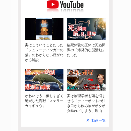
実はこういうことだった
臨死体験の正体は死ぬ間
「シュレーディンガーの
際の「爆発的な脳活動」
猫」のわからない所がわ
だった
かる解説
かわいそう…優しすぎて
実は物理学者も頭を悩ま
絶滅した海獣「ステラー
せる「ティーポットの注
カイギュウ」
ぎ口から飲み物がポタポ
タ垂れてしまう」理由
動画一覧