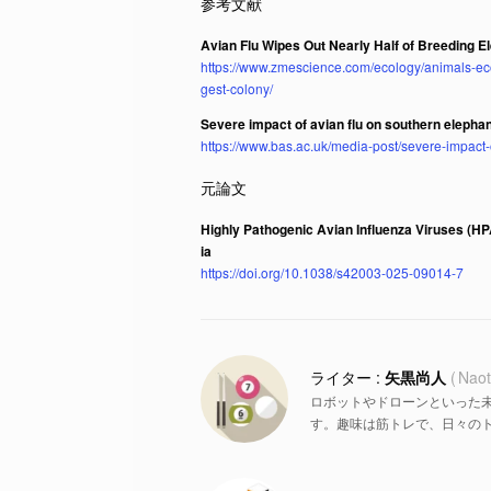
Avian Flu Wipes Out Nearly Half of Breeding E
https://www.zmescience.com/ecology/animals-ecol
gest-colony/
Severe impact of avian flu on southern elephan
https://www.bas.ac.uk/media-post/severe-impact-
Highly Pathogenic Avian Influenza Viruses (HP
ia
https://doi.org/10.1038/s42003-025-09014-7
矢黒尚人
Naot
ロボットやドローンといった
す。趣味は筋トレで、日々の