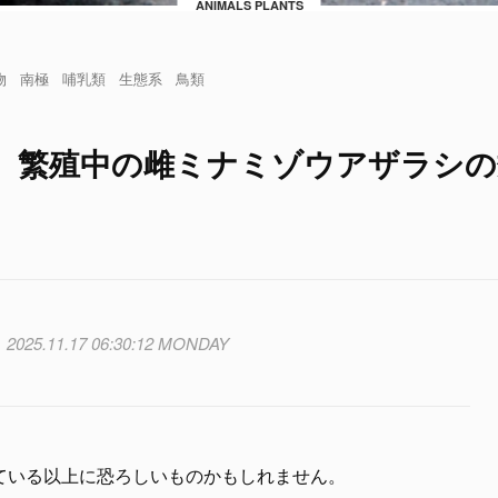
ANIMALS PLANTS
物
南極
哺乳類
生態系
鳥類
、繁殖中の雌ミナミゾウアザラシの
2025.11.17 06:30:12 MONDAY
ている以上に恐ろしいものかもしれません。