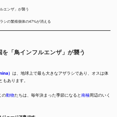
ルエンザ」が襲う
ラシの繁殖個体の47%が消える
国を「鳥インフルエンザ」が襲う
nina）
は、地球上で最も大きなアザラシであり、オスは体
ともあります。
この
動物
たちは、毎年決まった季節になると
南極
周辺のいく
スジョージア島です。