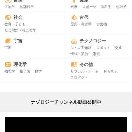
生物学
地球科学
医療
スポーツ
脳科学
心理学
社会
古代
教育・子ども
歴史・考古学
古生物
社会問題・社会哲学
宇宙
テクノロジー
宇宙
AI・人工知能
ロボット
交通
情報・通信
家電
理化学
その他
物理学
量子論
数学
サブカル・アート
おもちゃ
プロダクト
ナゾロジーチャンネル動画公開中