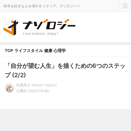
科学を好きな人を増やすメディア、ナゾロジー！
Love science , enjoy !
TOP
ライフスタイル
健康
心理学
「自分が望む人生」を描くための6つのステッ
プ (2/2)
矢黒尚人
Naoto Yaguro
公開日 2026/1/14(水)