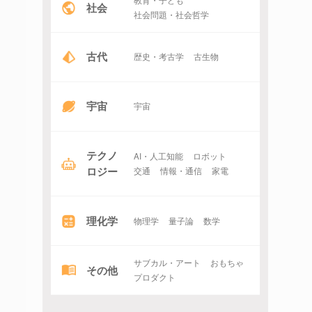
社会
社会問題・社会哲学
古代
歴史・考古学
古生物
宇宙
宇宙
テクノ
AI・人工知能
ロボット
ロジー
交通
情報・通信
家電
理化学
物理学
量子論
数学
サブカル・アート
おもちゃ
その他
プロダクト