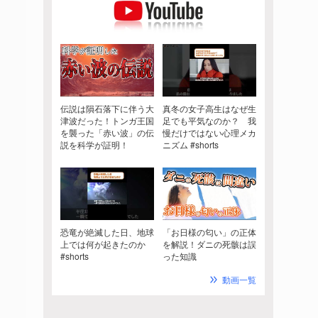
伝説は隕石落下に伴う大
真冬の女子高生はなぜ生
津波だった！トンガ王国
足でも平気なのか？ 我
を襲った「赤い波」の伝
慢だけではない心理メカ
説を科学が証明！
ニズム #shorts
恐竜が絶滅した日、地球
「お日様の匂い」の正体
上では何が起きたのか
を解説！ダニの死骸は誤
#shorts
った知識
動画一覧