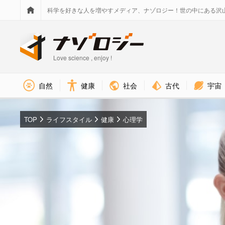
科学を好きな人を増やすメディア、ナゾロジー！世の中にある沢
Love science , enjoy !
社会
古代
宇宙
自然
健康
TOP
ライフスタイル
健康
心理学